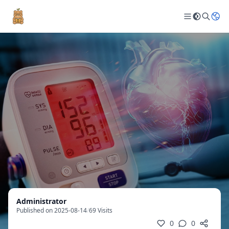
Administrator
Published on 2025-08-14
/
69 Visits
0
0