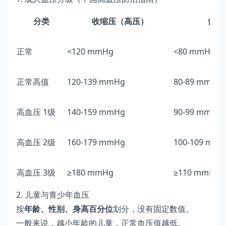
分类
收缩压（高压）
舒张
正常
<120 mmHg
<80 mmHg
正常高值
120-139 mmHg
80-89 mmHg
高血压 1级
140-159 mmHg
90-99 mmHg
高血压 2级
160-179 mmHg
100-109 mm
高血压 3级
≥180 mmHg
≥110 mmHg
2. 儿童与青少年血压
按
年龄、性别、身高百分位
划分，没有固定数值。
一般来说，越小年龄的儿童，正常血压值越低。