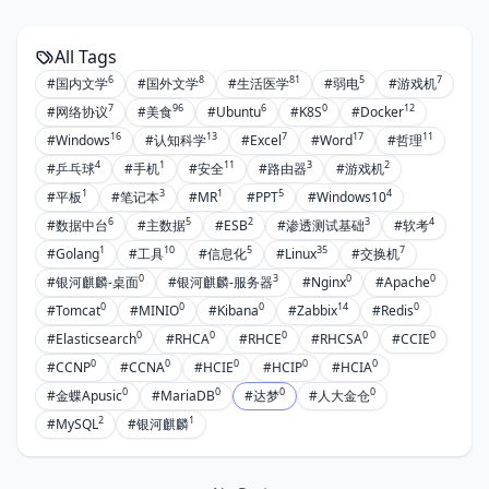
All Tags
6
8
81
5
7
#国内文学
#国外文学
#生活医学
#弱电
#游戏机
7
96
6
0
12
#网络协议
#美食
#Ubuntu
#K8S
#Docker
16
13
7
17
11
#Windows
#认知科学
#Excel
#Word
#哲理
4
1
11
3
2
#乒乓球
#手机
#安全
#路由器
#游戏机
1
3
1
5
4
#平板
#笔记本
#MR
#PPT
#Windows10
6
5
2
3
4
#数据中台
#主数据
#ESB
#渗透测试基础
#软考
1
10
5
35
7
#Golang
#工具
#信息化
#Linux
#交换机
0
3
0
0
#银河麒麟-桌面
#银河麒麟-服务器
#Nginx
#Apache
0
0
0
14
0
#Tomcat
#MINIO
#Kibana
#Zabbix
#Redis
0
0
0
0
0
#Elasticsearch
#RHCA
#RHCE
#RHCSA
#CCIE
0
0
0
0
0
#CCNP
#CCNA
#HCIE
#HCIP
#HCIA
0
0
0
0
#金蝶Apusic
#MariaDB
#达梦
#人大金仓
2
1
#MySQL
#银河麒麟