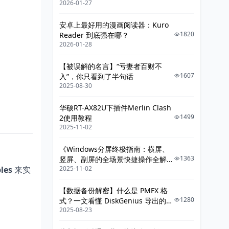
七、修改默认区域为黑名单模式
2026-01-27
给你讲明白》
7.1 默认模式回顾
安卓上最好用的漫画阅读器：Kuro
1820
Reader 到底强在哪？
7.2 修改为黑名单模式
2026-01-28
7.3 在黑名单模式下添加拒绝规则
【被误解的名言】“亏妻者百财不
八、黑名单配置文件方式（可选）
1607
入”，你只看到了半句话
2025-08-30
九、运维建议与最佳实践
十、结语
华硕RT-AX82U下插件Merlin Clash
1499
2使用教程
2025-11-02
《Windows分屏终极指南：横屏、
1363
竖屏、副屏的全场景快捷操作全解
les
来实
2025-11-02
析》
【数据备份解密】什么是 PMFX 格
1280
式？一文看懂 DiskGenius 导出的整
2025-08-23
机系统镜像