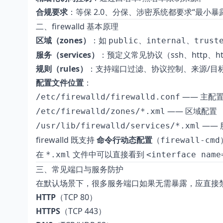
合规要求
：等保 2.0、分保、涉密系统都要求“最小暴
二、firewalld 基本原理
区域（zones）
：如
、
、
public
internal
trust
服务（services）
：预定义常见协议（ssh、http、ht
规则（rules）
：支持端口过滤、协议控制、来源/目标 
配置文件位置
：
—— 主配
/etc/firewalld/firewalld.conf
—— 区域配置
/etc/firewalld/zones/*.xml
—— 
/usr/lib/firewalld/services/*.xml
firewalld 既支持
命令行动态配置
（
firewall-cmd
在
文件中可以直接看到
*.xml
<interface name
三、常见端口与服务防护
在默认场景下，很多服务端口如果无需暴露，应直接
HTTP
（TCP 80）
HTTPS
（TCP 443）