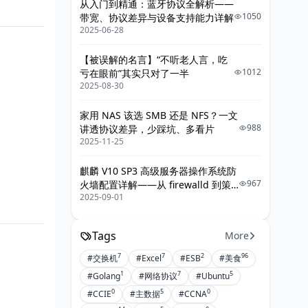
从入门到精通：蓝牙协议全解析——
1050
带宽、协议差异与设备支持能力详解
2025-06-28
【被误解的名言】“不听老人言，吃
1012
亏在眼前”其实只对了一半
2025-08-30
家用 NAS 该选 SMB 还是 NFS？一文
988
讲透协议差异，少踩坑、多看片
2025-11-25
麒麟 V10 SP3 高级服务器操作系统防
967
火墙配置详解——从 firewalld 到策
2025-09-01
略落地的最佳实践
Tags
More
7
7
2
96
#交换机
#Excel
#ESB
#美食
1
7
5
#Golang
#网络协议
#Ubuntu
0
5
0
#CCIE
#主数据
#CCNA