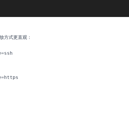
s），开放方式更直观：
=ssh

=https
