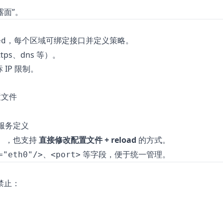
露面”。
，每个区域可绑定接口并定义策略。
ed
tps、dns 等）。
IP 限制。
置文件
服务定义
），也支持
直接修改配置文件 + reload
的方式。
、
等字段，便于统一管理。
="eth0"/>
<port>
禁止：