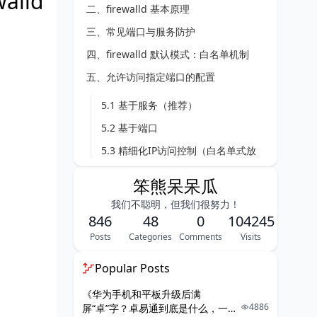
lld
二、firewalld 基本原理
三、常见端口与服务防护
四、firewalld 默认模式：白名单机制
五、允许访问指定端口的配置
5.1 基于服务（推荐）
5.2 基于端口
5.3 精细化IP访问控制（白名单式放
行）
笨熊呆呆瓜
六、多物理网络端口绑定与区域策略
我们不聪明，但我们很努力！
846
48
0
104245
6.1 查看当前绑定
Posts
Categories
Comments
Visits
6.2 将网口绑定到不同区域
6.3 绑定到源地址/网段
Popular Posts
6.4 在区域内配置端口
《华为手机和平板升级后满
4886
屏“卓”字？卓易通到底是什么，一篇