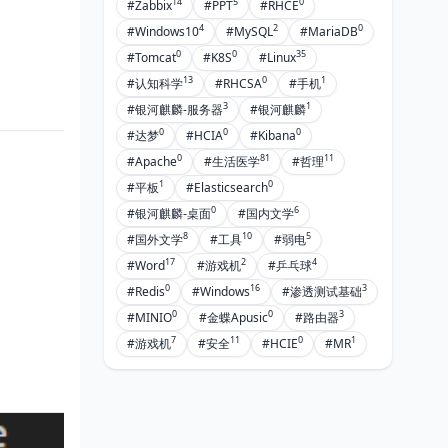
14
5
0
#Zabbix
#PPT
#RHCE
4
2
0
#Windows10
#MySQL
#MariaDB
0
0
35
#Tomcat
#K8S
#Linux
13
0
1
#认知科学
#RHCSA
#手机
3
1
#银河麒麟-服务器
#银河麒麟
0
0
0
#达梦
#HCIA
#Kibana
0
81
11
#Apache
#生活医学
#哲理
1
0
#平板
#Elasticsearch
0
6
#银河麒麟-桌面
#国内文学
8
10
5
#国外文学
#工具
#弱电
17
2
4
#Word
#游戏机
#乒乓球
0
16
3
#Redis
#Windows
#渗透测试基础
0
0
3
#MINIO
#金蝶Apusic
#路由器
7
11
0
1
#游戏机
#安全
#HCIE
#MR