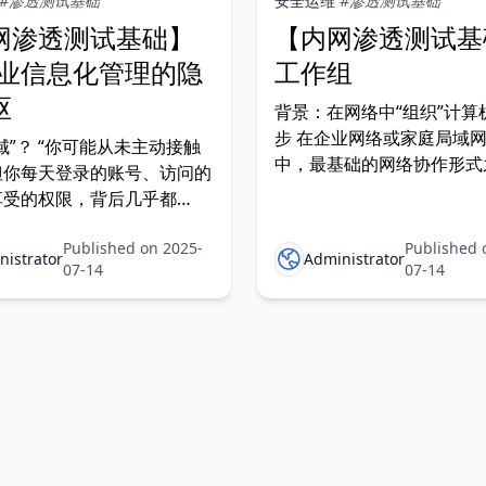
#渗透测试基础
安全运维
#渗透测试基础
网渗透测试基础】
【内网渗透测试基
企业信息化管理的隐
工作组
枢
背景：在网络中“组织”计算
步 在企业网络或家庭局域网
域”？ “你可能从未主动接触
中，最基础的网络协作形式
但你每天登录的账号、访问的
工作组（Workgroup）
享受的权限，背后几乎都
无中心的对等网络结构，为
在管。” 在现代企业、政府机关
享、打印服务、简单权限划
Published on 2025-
Published 
单位的信息系统中，域
nistrator
Administrator
提供了轻量但有效的解决方
07-14
07-14
ain） 是一个几乎无处不在却
着安全合规要求、国产化替
视的底层机制。它不是某
混用（如 Windows 与 银河
域名”，而是 企业级身份统一
资源集中控制的核心架构。