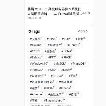
麒麟 V10 SP3 高级服务器操作系统防
969
火墙配置详解——从 firewalld 到策
2025-09-01
略落地的最佳实践
Tags
More
7
7
2
96
#交换机
#Excel
#ESB
#美食
1
7
5
#Golang
#网络协议
#Ubuntu
0
5
0
#CCIE
#主数据
#CCNA
14
5
0
#Zabbix
#PPT
#RHCE
4
2
0
#Windows10
#MySQL
#MariaDB
0
0
35
#Tomcat
#K8S
#Linux
13
0
1
#认知科学
#RHCSA
#手机
3
1
#银河麒麟-服务器
#银河麒麟
0
0
0
#达梦
#HCIA
#Kibana
0
81
11
#Apache
#生活医学
#哲理
1
0
#平板
#Elasticsearch
0
6