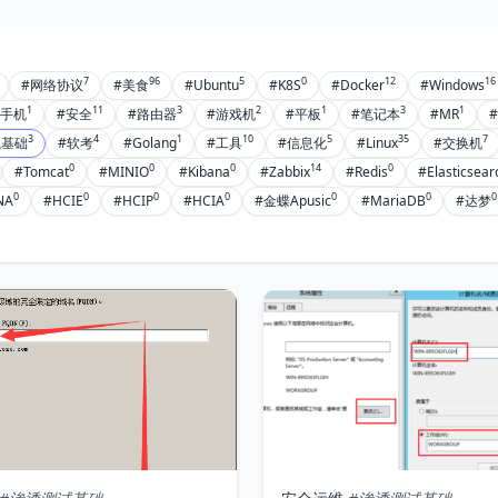
7
96
5
0
12
16
#网络协议
#美食
#Ubuntu
#K8S
#Docker
#Windows
1
11
3
2
1
3
1
#手机
#安全
#路由器
#游戏机
#平板
#笔记本
#MR
#
3
4
1
10
5
35
7
试基础
#软考
#Golang
#工具
#信息化
#Linux
#交换机
0
0
0
14
0
#Tomcat
#MINIO
#Kibana
#Zabbix
#Redis
#Elasticsear
0
0
0
0
0
0
0
NA
#HCIE
#HCIP
#HCIA
#金蝶Apusic
#MariaDB
#达梦