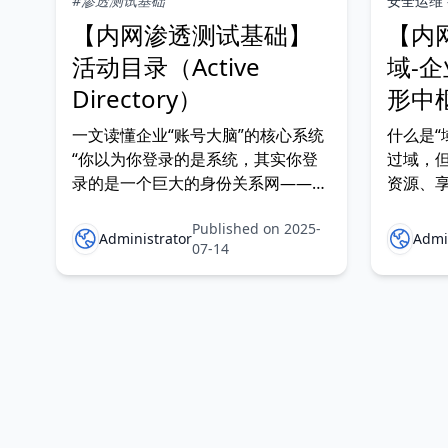
#渗透测试基础
安全运维
【内网渗透测试基础】
【内
活动目录（Active
域-
Directory）
形中
一文读懂企业“账号大脑”的核心系统
什么是“
“你以为你登录的是系统，其实你登
过域，
录的是一个巨大的身份关系网——它
资源、
的名字叫：Active Directory。” 一、
由‘域’
Published on 2025-
什么是 Active Directory？
和涉密
Administrator
Admi
07-14
（Dom
常被忽
个“网页
管理与