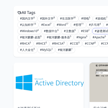
All Tags
6
8
81
5
7
#国内文学
#国外文学
#生活医学
#弱电
#游戏机
13
7
17
11
4
#认知科学
#Excel
#Word
#哲理
#乒乓球
4
6
5
2
#Windows10
#数据中台
#主数据
#ESB
#渗透测
0
3
0
0
#银河麒麟-桌面
#银河麒麟-服务器
#Nginx
#Apache
0
0
0
0
0
#RHCA
#RHCE
#RHCSA
#CCIE
#CCNP
#CC
0
2
1
#人大金仓
#MySQL
#银河麒麟