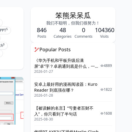
笨熊呆呆瓜
我们不聪明，但我们很努力！
846
48
0
104360
5
PPT
Posts
Categories
Comments
Visits
0
ch
Popular Posts
《华为手机和平板升级后满
4889
屏“卓”字？卓易通到底是什么，一篇
2026-01-27
给你讲明白》
安卓上最好用的漫画阅读器：Kuro
1822
Reader 到底强在哪？
2026-01-28
【被误解的名言】“亏妻者百财不
1608
入”，你只看到了半句话
2025-08-30
华硕RT-AX82U下插件Merlin Clash