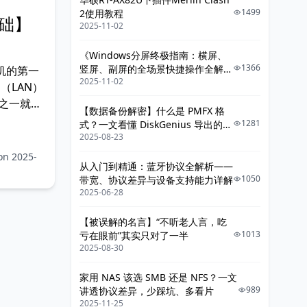
1499
2使用教程
础】
2025-11-02
《Windows分屏终极指南：横屏、
1366
竖屏、副屏的全场景快捷操作全解
机的第一
2025-11-02
析》
（LAN）
之一就是
【数据备份解密】什么是 PMFX 格
。它是一种
1281
式？一文看懂 DiskGenius 导出的整
文件共
2025-08-23
机系统镜像
分等场景
on 2025-
从入门到精通：蓝牙协议全解析——
案。 随
1050
带宽、协议差异与设备支持能力详解
代、系统
2025-06-28
【被误解的名言】“不听老人言，吃
1013
亏在眼前”其实只对了一半
2025-08-30
家用 NAS 该选 SMB 还是 NFS？一文
989
讲透协议差异，少踩坑、多看片
2025-11-25