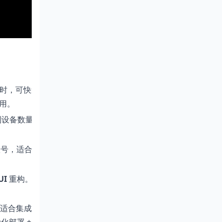
时，可快速恢复 — 对于你的网络设备
有用。
，不限制设备数量，非常适合你当前混合厂商
适合团队运维 + 多人协作 + 分工 +
UI
重构。相比老版本 UI/UX，现代、响
操作 (适合集成到自动化 / 基础设施即代码 / 运