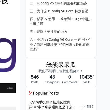
络设
二、rConfig V6 Core 的主要功能亮点
三、为什么 rConfig V6 Core 特别合适
四、部署 & 使用 — 简单到 “10 分钟起步
+ 可扩展”
五、局限 / 要注意的地方
六、小结：rConfig V6 Core — 内网 / 企
业 / 自建网络环境下的“网络设备配置保
险箱”
七、建议 — 如果你现在部署 / 计划部署
rConfig V6 Core 时这样做
笨熊呆呆瓜
我们不聪明，但我们很努力！
846
48
0
104351
Posts
Categories
Comments
Visits
Popular Posts
《华为手机和平板升级后满
4889
屏“卓”字？卓易通到底是什么，一篇