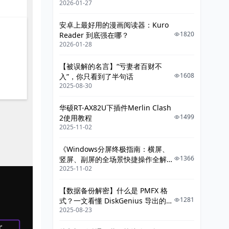
2026-01-27
给你讲明白》
安卓上最好用的漫画阅读器：Kuro
1820
Reader 到底强在哪？
2026-01-28
【被误解的名言】“亏妻者百财不
1608
入”，你只看到了半句话
2025-08-30
华硕RT-AX82U下插件Merlin Clash
1499
2使用教程
2025-11-02
《Windows分屏终极指南：横屏、
1366
竖屏、副屏的全场景快捷操作全解
2025-11-02
析》
【数据备份解密】什么是 PMFX 格
1281
式？一文看懂 DiskGenius 导出的整
2025-08-23
机系统镜像