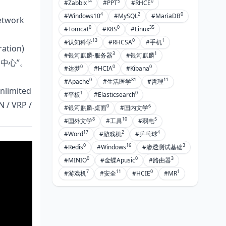
14
5
0
#Zabbix
#PPT
#RHCE
4
2
0
#Windows10
#MySQL
#MariaDB
work
0
0
35
#Tomcat
#K8S
#Linux
13
0
1
#认知科学
#RHCSA
#手机
ion)
3
1
#银河麒麟-服务器
#银河麒麟
复中心”。
0
0
0
#达梦
#HCIA
#Kibana
0
81
11
#Apache
#生活医学
#哲理
imited
1
0
#平板
#Elasticsearch
/ VRP /
0
6
#银河麒麟-桌面
#国内文学
8
10
5
#国外文学
#工具
#弱电
17
2
4
#Word
#游戏机
#乒乓球
0
16
3
#Redis
#Windows
#渗透测试基础
0
0
3
#MINIO
#金蝶Apusic
#路由器
7
11
0
1
#游戏机
#安全
#HCIE
#MR