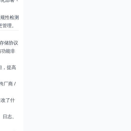
部署 + 大量虚拟机 + 网络设备 + 配置
policy compliance)，并能生
变更管理。
+ 存储协议
计与功能非
担，提高
跨厂商 /
谁改了什
户、日志、