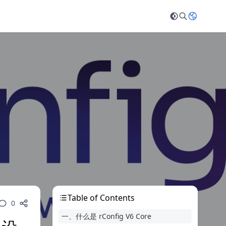
Table of Contents
0
一、什么是 rConfig V6 Core