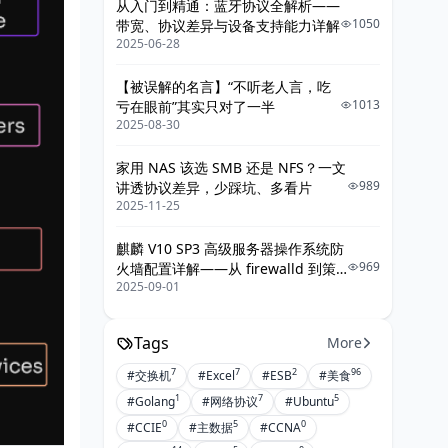
从入门到精通：蓝牙协议全解析——
1050
带宽、协议差异与设备支持能力详解
2025-06-28
【被误解的名言】“不听老人言，吃
1013
亏在眼前”其实只对了一半
2025-08-30
家用 NAS 该选 SMB 还是 NFS？一文
989
讲透协议差异，少踩坑、多看片
2025-11-25
麒麟 V10 SP3 高级服务器操作系统防
969
火墙配置详解——从 firewalld 到策
2025-09-01
略落地的最佳实践
Tags
More
7
7
2
96
#交换机
#Excel
#ESB
#美食
1
7
5
#Golang
#网络协议
#Ubuntu
0
5
0
#CCIE
#主数据
#CCNA