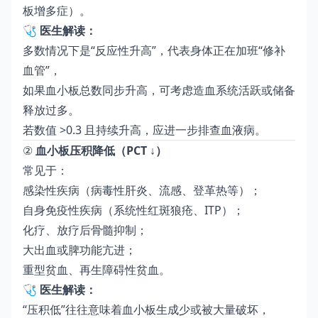
板增多症）。
🩺
医生解读：
多数情况下是“反应性升高”，代表身体正在加班“修补
血管”，
如果血小板总数同步升高，可考虑造血系统活跃或储备
释放过多。
若数值 >0.3 且持续升高，应进一步排查血液病。
②
血小板压积降低（PCT ↓）
常见于：
感染性疾病（病毒性肝炎、流感、登革热等）；
自身免疫性疾病（系统性红斑狼疮、ITP）；
化疗、放疗后骨髓抑制；
大出血或脾功能亢进；
重型贫血、再生障碍性贫血。
🩺
医生解读：
“压积低”往往意味着血小板生成少或被大量破坏，