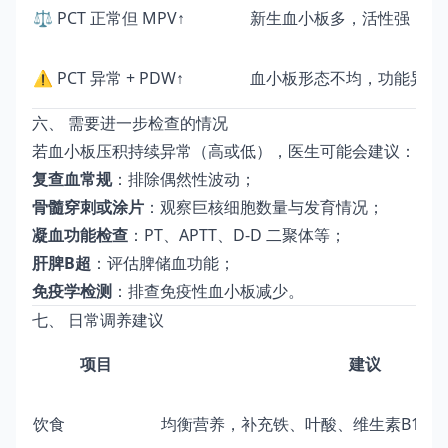
⚖️ PCT 正常但 MPV↑
新生血小板多，活性强
⚠️ PCT 异常 + PDW↑
血小板形态不均，功能异常
六、 需要进一步检查的情况
若血小板压积持续异常（高或低），医生可能会建议：
复查血常规
：排除偶然性波动；
骨髓穿刺或涂片
：观察巨核细胞数量与发育情况；
凝血功能检查
：PT、APTT、D-D 二聚体等；
肝脾B超
：评估脾储血功能；
免疫学检测
：排查免疫性血小板减少。
七、 日常调养建议
项目
建议
饮食
均衡营养，补充铁、叶酸、维生素B12；