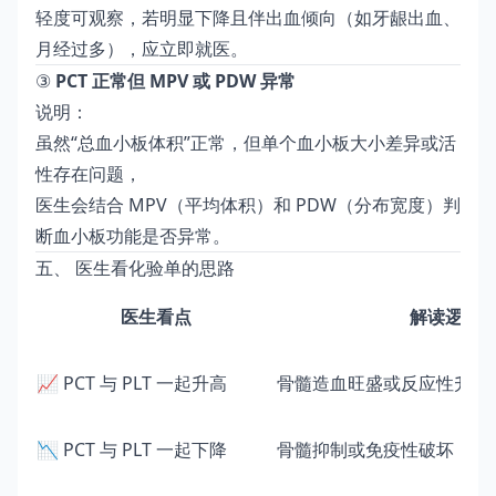
轻度可观察，若明显下降且伴出血倾向（如牙龈出血、
月经过多），应立即就医。
③
PCT 正常但 MPV 或 PDW 异常
说明：
虽然“总血小板体积”正常，但单个血小板大小差异或活
性存在问题，
医生会结合 MPV（平均体积）和 PDW（分布宽度）判
断血小板功能是否异常。
五、 医生看化验单的思路
医生看点
解读逻辑
📈 PCT 与 PLT 一起升高
骨髓造血旺盛或反应性升高
📉 PCT 与 PLT 一起下降
骨髓抑制或免疫性破坏