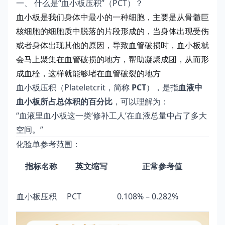
一、 什么是“血小板压积”（PCT）？
血小板是我们身体中最小的一种细胞，主要是从骨髓巨
核细胞的细胞质中脱落的片段形成的，当身体出现受伤
或者身体出现其他的原因，导致血管破损时，血小板就
会马上聚集在血管破损的地方，帮助凝聚成团，从而形
成
血栓
，这样就能够堵在血管破裂的地方
血小板压积（Plateletcrit，简称
PCT
），是指
血液中
血小板所占总体积的百分比
，可以理解为：
“血液里血小板这一类‘修补工人’在血液总量中占了多大
空间。”
化验单参考范围：
指标名称
英文缩写
正常参考值
血小板压积
PCT
0.108% – 0.282%
L/L