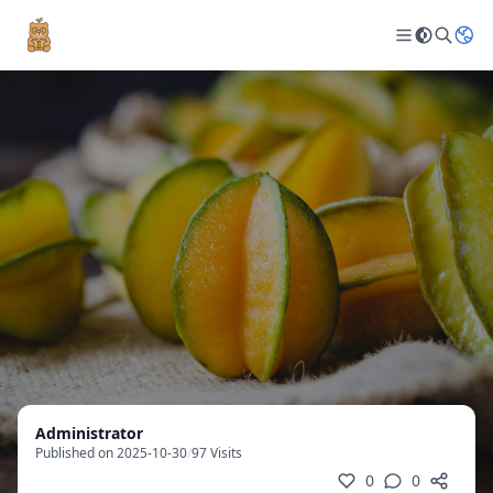
Administrator
Published on 2025-10-30
/
97 Visits
0
0