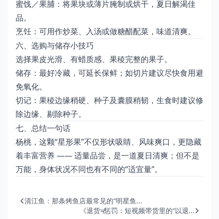
蜜饯／果脯：将果块或薄片腌制或烘干，夏日解渴佳
品。
烹饪：可用作炒菜、入汤或做糖醋配菜，味道清爽。
六、选购与储存小技巧
选择果皮光滑、有蜡质感、果稜完整的果子。
储存：最好冷藏，可延长保鲜；如切片建议尽快食用避
免氧化。
切记：果稜边缘稍硬、种子及囊膜稍韧，生食时建议修
除边缘、剔除种子。
七、总结一句话
杨桃，这颗“星形果”不仅形状吸睛、风味爽口，更隐藏
着丰富营养 —— 适量品尝，是一道夏日清爽；但不是
万能，身体状况不同也有不同的“适宜量”。
清江鱼：那条烤鱼店最常见的“明星鱼...
《退货≠惩罚：短视频带货里的“以退...