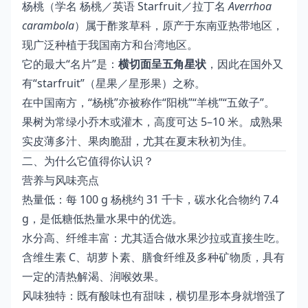
杨桃（学名 杨桃／英语 Starfruit／拉丁名
Averrhoa
carambola
）属于酢浆草科，原产于东南亚热带地区，
现广泛种植于我国南方和台湾地区。
它的最大“名片”是：
横切面呈五角星状
，因此在国外又
有“starfruit”（星果／星形果）之称。
在中国南方，“杨桃”亦被称作“阳桃”“羊桃”“五敛子”。
果树为常绿小乔木或灌木，高度可达 5–10 米。成熟果
实皮薄多汁、果肉脆甜，尤其在夏末秋初为佳。
二、为什么它值得你认识？
营养与风味亮点
热量低：每 100 g 杨桃约 31 千卡，碳水化合物约 7.4
g，是低糖低热量水果中的优选。
水分高、纤维丰富：尤其适合做水果沙拉或直接生吃。
含维生素 C、胡萝卜素、膳食纤维及多种矿物质，具有
一定的清热解渴、润喉效果。
风味独特：既有酸味也有甜味，横切星形本身就增强了