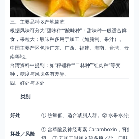
三、主要品种 &产地简览
根据风味可分为“甜味种”“酸味种”：甜味种一般适合鲜
食，果粒大；酸味种多用于加工（如腌制、果汁）。
中国主要产区包括广东、广西、福建、海南、台湾、云
南等地。
台湾资料中提到：如“秤锤种”“二林种”“红肉种”等变
种，糖度与风味各有差异。
四、好处与坏处
类别
好处
① 热量低、适合减脂人群。② 水果水分多、
① 含草酸及神经毒素 Caramboxin，
坏处／风险
切。 ③ 若加工时加入较多糖／盐，口味虽