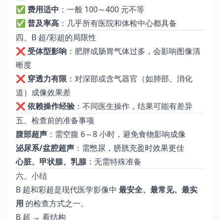
✅
费用适中
：一般 100～400 元不等
✅
普及率高
：几乎所有医院和体检中心都具备
四、B 超/彩超的局限性
❌
受体型影响
：肥胖或肠胃气体过多，会影响图像清
晰度
❌
穿透力有限
：对深部或含气器官（如肺部、消化
道）成像效果差
❌
依赖操作经验
：不同医生操作，结果可能有差异
五、检查前的准备事项
腹部超声
：需空腹 6～8 小时，避免食物影响成像
泌尿系/盆腔超声
：需憋尿，膀胱充盈时效果更佳
心脏、甲状腺、乳腺
：无需特殊准备
六、小结
B 超和彩超是现代医学影像中
最安全、最常见、最实
用
的检查方式之一。
B 超 → 看结构