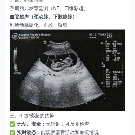
孕期胎儿发育监测（NT、四维彩超）
血管超声（颈动脉、下肢静脉）
判断动脉硬化、血栓、狭窄
三、B 超/彩超的优势
✅
无创、安全
：无辐射，可反复检查
✅
实时动态
：能观察器官活动和血流情况