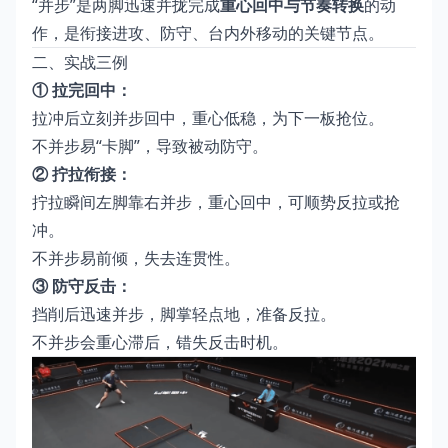
“并步”是两脚迅速并拢完成
重心回中与节奏转换
的动
作，是衔接进攻、防守、台内外移动的关键节点。
二、实战三例
① 拉完回中：
拉冲后立刻并步回中，重心低稳，为下一板抢位。
不并步易“卡脚”，导致被动防守。
② 拧拉衔接：
拧拉瞬间左脚靠右并步，重心回中，可顺势反拉或抢
冲。
不并步易前倾，失去连贯性。
③ 防守反击：
挡削后迅速并步，脚掌轻点地，准备反拉。
不并步会重心滞后，错失反击时机。