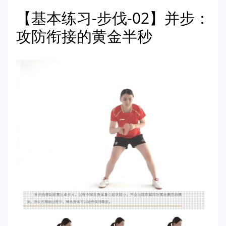
【基本练习-步伐-02】并步：
攻防衔接的黄金半秒