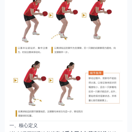
一、核心定义