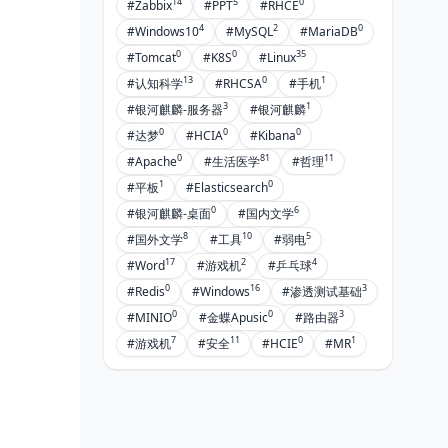
14
5
0
#Zabbix
#PPT
#RHCE
4
2
0
#Windows10
#MySQL
#MariaDB
0
0
35
#Tomcat
#K8S
#Linux
13
0
1
#认知科学
#RHCSA
#手机
3
1
#银河麒麟-服务器
#银河麒麟
0
0
0
#达梦
#HCIA
#Kibana
0
81
11
#Apache
#生活医学
#哲理
1
0
#平板
#Elasticsearch
0
6
#银河麒麟-桌面
#国内文学
8
10
5
#国外文学
#工具
#弱电
17
2
4
#Word
#游戏机
#乒乓球
0
16
3
#Redis
#Windows
#渗透测试基础
0
0
3
#MINIO
#金蝶Apusic
#路由器
7
11
0
1
#游戏机
#安全
#HCIE
#MR