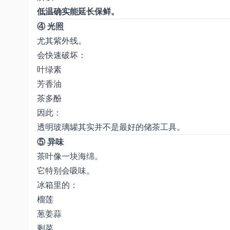
低温确实能延长保鲜。
④ 光照
尤其紫外线。
会快速破坏：
叶绿素
芳香油
茶多酚
因此：
透明玻璃罐其实并不是最好的储茶工具。
⑤ 异味
茶叶像一块海绵。
它特别会吸味。
冰箱里的：
榴莲
葱姜蒜
剩菜