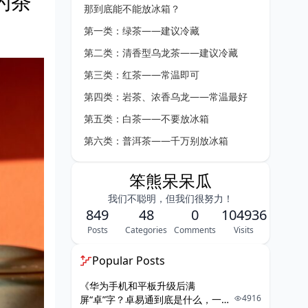
的茶
那到底能不能放冰箱？
第一类：绿茶——建议冷藏
第二类：清香型乌龙茶——建议冷藏
第三类：红茶——常温即可
第四类：岩茶、浓香乌龙——常温最好
第五类：白茶——不要放冰箱
第六类：普洱茶——千万别放冰箱
为什么有人放冰箱，茶反而坏了？
笨熊呆呆瓜
茶叶罐到底怎么选？
我们不聪明，但我们很努力！
家里的冰箱，真的适合放茶吗？
849
48
0
104936
很多人忽略的一个细节：茶叶不是“越冷
Posts
Categories
Comments
Visits
越好”
Popular Posts
最后总结：不同茶叶，不同保存方法
《华为手机和平板升级后满
写在最后
4916
屏“卓”字？卓易通到底是什么，一篇