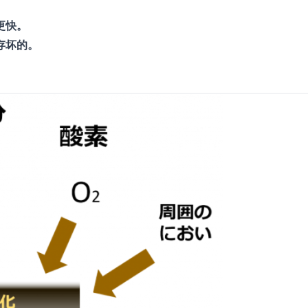
更快。
存坏的。