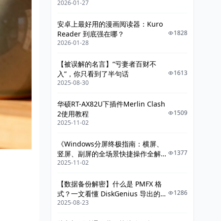
2026-01-27
给你讲明白》
安卓上最好用的漫画阅读器：Kuro
1828
Reader 到底强在哪？
2026-01-28
【被误解的名言】“亏妻者百财不
1613
入”，你只看到了半句话
2025-08-30
华硕RT-AX82U下插件Merlin Clash
1509
2使用教程
2025-11-02
《Windows分屏终极指南：横屏、
1377
竖屏、副屏的全场景快捷操作全解
2025-11-02
析》
【数据备份解密】什么是 PMFX 格
1286
式？一文看懂 DiskGenius 导出的整
2025-08-23
机系统镜像