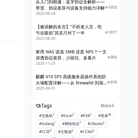
从入门到精通：蓝牙协议全解析——
1053
带宽、协议差异与设备支持能力详解
2025-06-28
【被误解的名言】“不听老人言，吃
1017
亏在眼前”其实只对了一半
2025-08-30
家用 NAS 该选 SMB 还是 NFS？一文
993
讲透协议差异，少踩坑、多看片
2025-11-25
麒麟 V10 SP3 高级服务器操作系统防
976
火墙配置详解——从 firewalld 到策
2025-09-01
略落地的最佳实践
Tags
More
7
7
2
96
#交换机
#Excel
#ESB
#美食
1
7
6
#Golang
#网络协议
#Ubuntu
0
5
0
#CCIE
#主数据
#CCNA