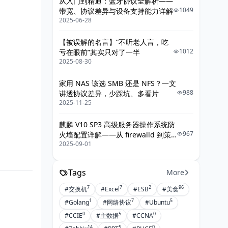
从入门到精通：蓝牙协议全解析——
1049
带宽、协议差异与设备支持能力详解
2025-06-28
【被误解的名言】“不听老人言，吃
1012
亏在眼前”其实只对了一半
2025-08-30
家用 NAS 该选 SMB 还是 NFS？一文
988
讲透协议差异，少踩坑、多看片
2025-11-25
麒麟 V10 SP3 高级服务器操作系统防
967
火墙配置详解——从 firewalld 到策
2025-09-01
略落地的最佳实践
Tags
More
7
7
2
96
#交换机
#Excel
#ESB
#美食
1
7
5
#Golang
#网络协议
#Ubuntu
0
5
0
#CCIE
#主数据
#CCNA
14
5
0