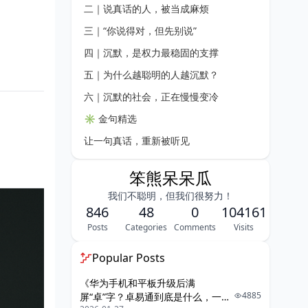
二｜说真话的人，被当成麻烦
三｜“你说得对，但先别说”
四｜沉默，是权力最稳固的支撑
五｜为什么越聪明的人越沉默？
六｜沉默的社会，正在慢慢变冷
✳️ 金句精选
让一句真话，重新被听见
笨熊呆呆瓜
我们不聪明，但我们很努力！
846
48
0
104161
Posts
Categories
Comments
Visits
Popular Posts
《华为手机和平板升级后满
4885
屏“卓”字？卓易通到底是什么，一篇