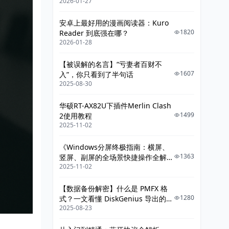
2026-01-27
给你讲明白》
安卓上最好用的漫画阅读器：Kuro
1820
Reader 到底强在哪？
2026-01-28
【被误解的名言】“亏妻者百财不
1607
入”，你只看到了半句话
2025-08-30
华硕RT-AX82U下插件Merlin Clash
1499
2使用教程
2025-11-02
《Windows分屏终极指南：横屏、
1363
竖屏、副屏的全场景快捷操作全解
2025-11-02
析》
【数据备份解密】什么是 PMFX 格
1280
式？一文看懂 DiskGenius 导出的整
2025-08-23
机系统镜像