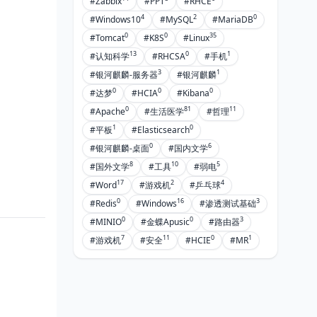
#Zabbix
#PPT
#RHCE
4
2
0
#Windows10
#MySQL
#MariaDB
0
0
35
#Tomcat
#K8S
#Linux
13
0
1
#认知科学
#RHCSA
#手机
3
1
#银河麒麟-服务器
#银河麒麟
0
0
0
#达梦
#HCIA
#Kibana
0
81
11
#Apache
#生活医学
#哲理
1
0
#平板
#Elasticsearch
0
6
#银河麒麟-桌面
#国内文学
8
10
5
#国外文学
#工具
#弱电
17
2
4
#Word
#游戏机
#乒乓球
0
16
3
#Redis
#Windows
#渗透测试基础
0
0
3
#MINIO
#金蝶Apusic
#路由器
7
11
0
1
#游戏机
#安全
#HCIE
#MR