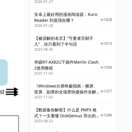
2026-01-27
给你讲明白》
步）
安卓上最好用的漫画阅读器：Kuro
方法一：重置 NTP 客户端（最常用）
1828
Reader 到底强在哪？
2026-01-28
方法二：关闭再开启 ntp-
service（秒级触发同步）
【被误解的名言】“亏妻者百财不
方法三：更改 polling interval（加
1613
入”，你只看到了半句话
快同步频率）
2025-08-30
📌 四、交换机作为 NTP Server（可
华硕RT-AX82U下插件Merlin Clash
选）
1509
2使用教程
2025-11-02
一、核心交换机配置为 NTP 时钟源
（NTP Server）
《Windows分屏终极指南：横屏、
1377
竖屏、副屏的全场景快捷操作全解
1. 核心交换机启用 NTP 服务
2025-11-02
析》
2. 设置交换机为 NTP 服务器
【数据备份解密】什么是 PMFX 格
说明：
1286
式？一文看懂 DiskGenius 导出的整
2025-08-23
机系统镜像
3. 允许内部网络访问（ACL 可选）