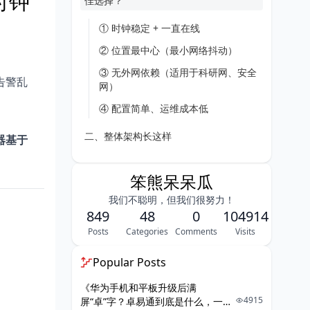
时钟
佳选择？
① 时钟稳定 + 一直在线
② 位置最中心（最小网络抖动）
③ 无外网依赖（适用于科研网、安全
告警乱
网）
④ 配置简单、运维成本低
二、整体架构长这样
器基于
① 对外部（公网）作为 NTP 【客户
笨熊呆呆瓜
端】
② 对内网作为 NTP 【Server】 提供
我们不聪明，但我们很努力！
849
服务
48
0
104914
Posts
Categories
Comments
Visits
完整 V200 配置
完整 V600 配置
Popular Posts
手动设置交换机时间
《华为手机和平板升级后满
4915
屏“卓”字？卓易通到底是什么，一篇
三、手动即时触发同步（强制 NTP 同