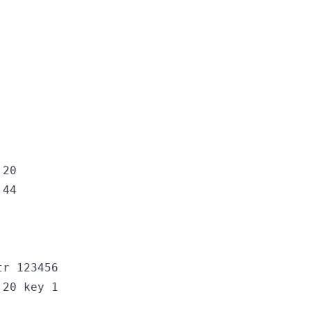
20

.44
r 123456

20 key 1
