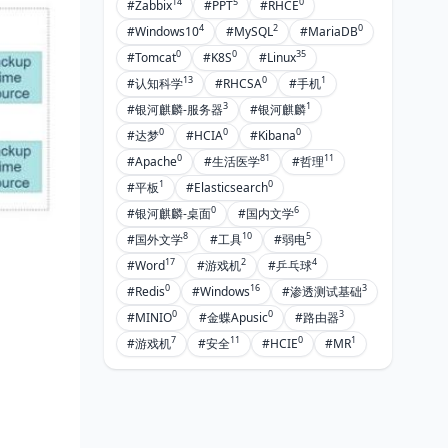
五、给你一个可直接套用的配置模板
14
5
0
#Zabbix
#PPT
#RHCE
4
2
0
#Windows10
#MySQL
#MariaDB
● 核心交换机（VRP）
0
0
35
#Tomcat
#K8S
#Linux
● Linux 服务器（Chrony）
13
0
1
#认知科学
#RHCSA
#手机
3
1
#银河麒麟-服务器
#银河麒麟
六、常见问题
0
0
0
#达梦
#HCIA
#Kibana
❌ ping 通外网但 NTP 无法同步？
0
81
11
#Apache
#生活医学
#哲理
❌ refclock-master 配置后时钟仍不
1
0
#平板
#Elasticsearch
对？
0
6
#银河麒麟-桌面
#国内文学
❌ stratum 设置多少合适？
8
10
5
#国外文学
#工具
#弱电
17
2
4
#Word
#游戏机
#乒乓球
❌ Linux Chrony 做时钟源但交换机
不收？
0
16
3
#Redis
#Windows
#渗透测试基础
0
0
3
#MINIO
#金蝶Apusic
#路由器
7
11
0
1
#游戏机
#安全
#HCIE
#MR