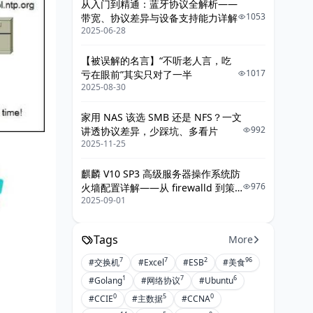
从入门到精通：蓝牙协议全解析——
4. 查看交换机 NTP 状态
1053
带宽、协议差异与设备支持能力详解
2025-06-28
必须满足：
【被误解的名言】“不听老人言，吃
5. 查看与时钟源的连通性（Reach 字
1017
亏在眼前”其实只对了一半
段）
2025-08-30
必须满足：
家用 NAS 该选 SMB 还是 NFS？一文
992
讲透协议差异，少踩坑、多看片
6. 查看系统时间来源
2025-11-25
五、接入交换机配置NTP同步核心交换机
麒麟 V10 SP3 高级服务器操作系统防
976
火墙配置详解——从 firewalld 到策
1. 编辑 chrony 配置
2025-09-01
略落地的最佳实践
2. 重启 chronyd 服务
Tags
More
3. 验证同步是否成功
7
7
2
96
#交换机
#Excel
#ESB
#美食
三、Chrony 强制立即同步
1
7
6
#Golang
#网络协议
#Ubuntu
四、整体架构示意
0
5
0
#CCIE
#主数据
#CCNA