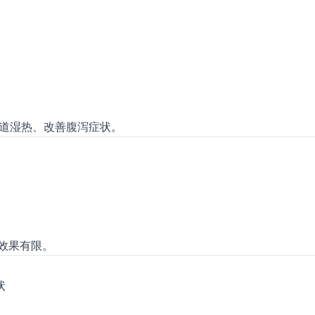
除肠道湿热、改善腹泻症状。
效果有限。
状