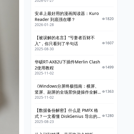
2026-01-27
给你讲明白》
安卓上最好用的漫画阅读器：Kuro
1820
Reader 到底强在哪？
2026-01-28
【被误解的名言】“亏妻者百财不
1607
入”，你只看到了半句话
2025-08-30
华硕RT-AX82U下插件Merlin Clash
1499
2使用教程
2025-11-02
《Windows分屏终极指南：横屏、
1363
竖屏、副屏的全场景快捷操作全解
2025-11-02
析》
【数据备份解密】什么是 PMFX 格
1280
式？一文看懂 DiskGenius 导出的整
2025-08-23
机系统镜像