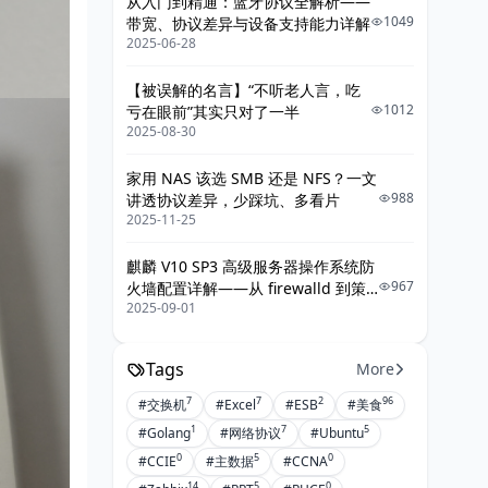
从入门到精通：蓝牙协议全解析——
1049
带宽、协议差异与设备支持能力详解
2025-06-28
【被误解的名言】“不听老人言，吃
1012
亏在眼前”其实只对了一半
2025-08-30
家用 NAS 该选 SMB 还是 NFS？一文
988
讲透协议差异，少踩坑、多看片
2025-11-25
麒麟 V10 SP3 高级服务器操作系统防
967
火墙配置详解——从 firewalld 到策
2025-09-01
略落地的最佳实践
Tags
More
7
7
2
96
#交换机
#Excel
#ESB
#美食
1
7
5
#Golang
#网络协议
#Ubuntu
0
5
0
#CCIE
#主数据
#CCNA
14
5
0