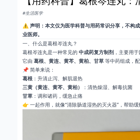
【用药科普】葛根岑连丸：清
#生活医学
⚠️
声明：本文仅为医学科普与用药常识分享，不构成
业医师。
一、什么是葛根岑连丸？
葛根岑连丸是一种常见的
中成药复方制剂
，主要用于
它由
葛根、黄连、黄芩、黄柏、甘草
等中药组成，
📌 简单来说：
葛根
：升清止泻、解肌退热
三黄（黄连、黄芩、黄柏）
：清热燥湿、解毒抗菌
甘草
：调和诸药，缓急止痛
👉 一起作用，就像“清除肠道湿热的灭火器”，帮助