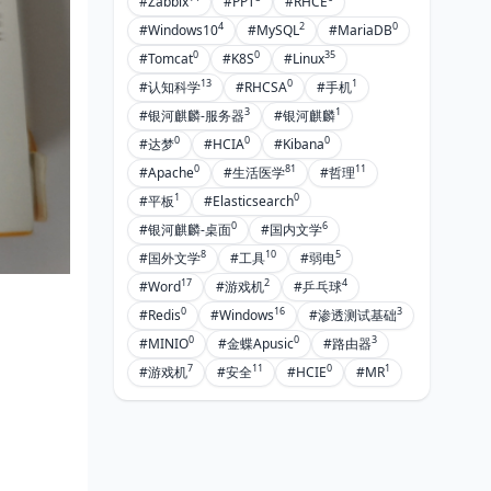
#Zabbix
#PPT
#RHCE
4
2
0
#Windows10
#MySQL
#MariaDB
0
0
35
#Tomcat
#K8S
#Linux
13
0
1
#认知科学
#RHCSA
#手机
3
1
#银河麒麟-服务器
#银河麒麟
0
0
0
#达梦
#HCIA
#Kibana
0
81
11
#Apache
#生活医学
#哲理
1
0
#平板
#Elasticsearch
0
6
#银河麒麟-桌面
#国内文学
8
10
5
#国外文学
#工具
#弱电
17
2
4
#Word
#游戏机
#乒乓球
0
16
3
#Redis
#Windows
#渗透测试基础
0
0
3
#MINIO
#金蝶Apusic
#路由器
7
11
0
1
#游戏机
#安全
#HCIE
#MR