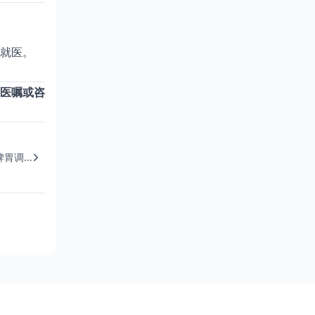
时就医。
医嘱或咨
调...