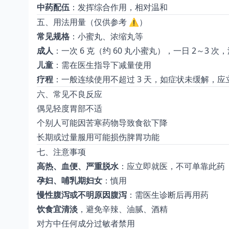
中药配伍
：发挥综合作用，相对温和
五、用法用量（仅供参考 ⚠️）
常见规格
：小蜜丸、浓缩丸等
成人
：一次 6 克（约 60 丸小蜜丸），一日 2～3 次
儿童
：需在医生指导下减量使用
疗程
：一般连续使用不超过 3 天，如症状未缓解，应
六、常见不良反应
偶见轻度胃部不适
个别人可能因苦寒药物导致食欲下降
长期或过量服用可能损伤脾胃功能
七、注意事项
高热、血便、严重脱水
：应立即就医，不可单靠此药
孕妇、哺乳期妇女
：慎用
慢性腹泻或不明原因腹泻
：需医生诊断后再用药
饮食宜清淡
，避免辛辣、油腻、酒精
对方中任何成分过敏者禁用