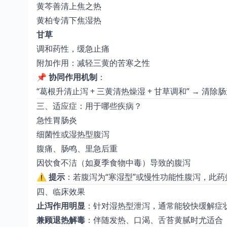
黄芩善清上焦之热
黄柏专清下焦湿热
甘草
调和药性，缓急止痛
附加作用：减轻三黄的苦寒之性
📌
协同作用机制
：
“葛根升清止泻 + 三黄清热燥湿 + 甘草调和” → 清
三、适应症：用于哪些疾病？
急性胃肠炎
细菌性或湿热型腹泻
腹痛、肠鸣、里急后重
因饮食不洁（如夏季食物中毒）导致的腹泻
⚠️
提示
：若腹泻为“寒湿型”或慢性功能性腹泻，此药
四、临床效果
止泻作用明显
：针对湿热型泄泻，通常能较快缓解症
兼顾退热解毒
：伴随发热、口渴、舌苔黄腻时尤适合