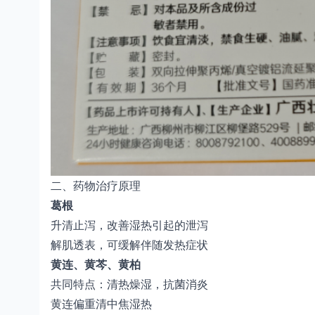
二、药物治疗原理
葛根
升清止泻，改善湿热引起的泄泻
解肌透表，可缓解伴随发热症状
黄连、黄芩、黄柏
共同特点：清热燥湿，抗菌消炎
黄连偏重清中焦湿热