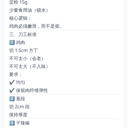
淀粉 15g
少量食用油（锁水）
核心逻辑：
鸡肉必须嫩滑，而不是柴。
三、刀工标准
1️⃣ 鸡肉
切 1.5cm 方丁
不可太小（会老）
不可太大（不入味）
要求：
✔ 均匀
✔ 保留肉纤维弹性
2️⃣ 葱段
切 2cm 段
保持厚度
3️⃣ 干辣椒