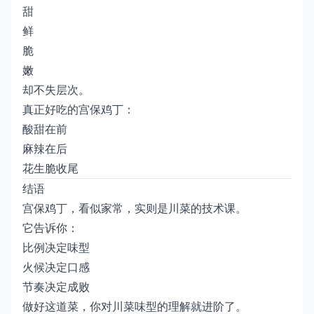
甜
鲜
脆
嫩
却不失层次。
真正好吃的宫保鸡丁：
酸甜在前
麻辣在后
花生脆收尾
结语
宫保鸡丁，看似家常，实则是川菜的技术课。
它告诉你：
比例决定味型
火候决定口感
节奏决定成败
做好这道菜，你对川菜味型的理解就进阶了。