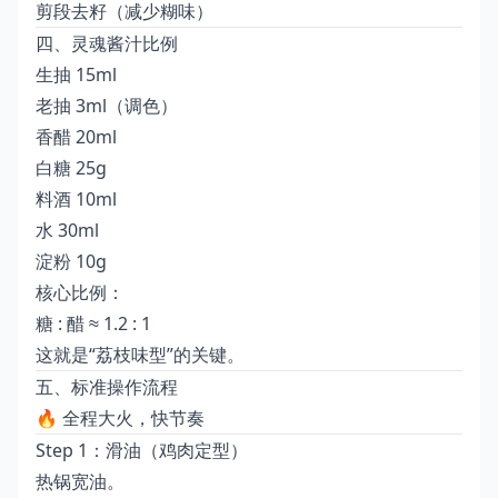
剪段去籽（减少糊味）
四、灵魂酱汁比例
生抽 15ml
老抽 3ml（调色）
香醋 20ml
白糖 25g
料酒 10ml
水 30ml
淀粉 10g
核心比例：
糖 : 醋 ≈ 1.2 : 1
这就是“荔枝味型”的关键。
五、标准操作流程
🔥 全程大火，快节奏
Step 1：滑油（鸡肉定型）
热锅宽油。