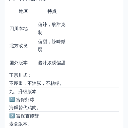
地区
特点
偏辣，酸甜克
四川本地
制
偏甜，辣味减
北方改良
弱
国外版本
酱汁浓稠偏甜
正宗川式：
不厚重，不油腻，不粘糊。
九、升级版本
1️⃣ 宫保虾球
海鲜替代鸡肉。
2️⃣ 宫保杏鲍菇
素食版本。