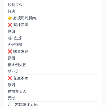
炒制过久
解决：
👉 必须用鸡腿肉。
❌ 酱汁发黑
原因：
老抽过多
火候拖沓
❌ 味道发齁
原因：
糖比例失控
醋不足
❌ 花生不脆
原因：
提前放太久
受潮
八、不同流派对比