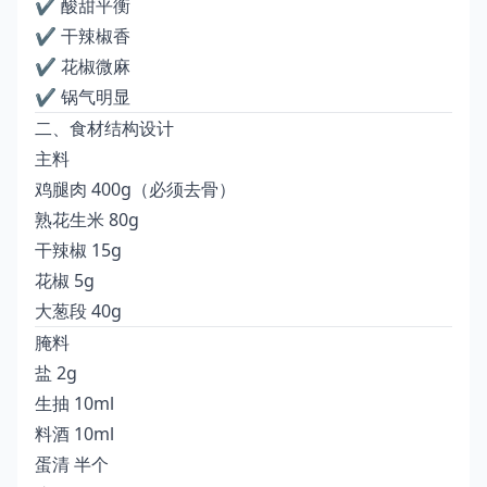
✔ 酸甜平衡
✔ 干辣椒香
✔ 花椒微麻
✔ 锅气明显
二、食材结构设计
主料
鸡腿肉 400g（必须去骨）
熟花生米 80g
干辣椒 15g
花椒 5g
大葱段 40g
腌料
盐 2g
生抽 10ml
料酒 10ml
蛋清 半个