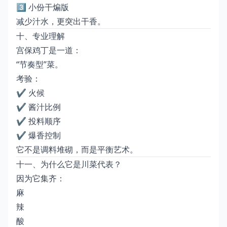
3️⃣ 小份干煸版
减少汁水，更突出干香。
十、专业理解
宫保鸡丁是一道：
“节奏型”菜。
考验：
✔ 火候
✔ 酱汁比例
✔ 投料顺序
✔ 爆香控制
它不是调料堆砌，而是平衡艺术。
十一、为什么它是川菜代表？
因为它集齐：
麻
辣
酸