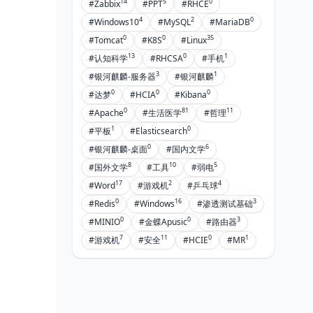
14
5
0
#Zabbix
#PPT
#RHCE
4
2
0
#Windows10
#MySQL
#MariaDB
0
0
35
#Tomcat
#K8S
#Linux
13
0
1
#认知科学
#RHCSA
#手机
3
1
#银河麒麟-服务器
#银河麒麟
0
0
0
#达梦
#HCIA
#Kibana
0
81
11
#Apache
#生活医学
#哲理
1
0
#平板
#Elasticsearch
0
6
#银河麒麟-桌面
#国内文学
8
10
5
#国外文学
#工具
#弱电
17
2
4
#Word
#游戏机
#乒乓球
0
16
3
#Redis
#Windows
#渗透测试基础
0
0
3
#MINIO
#金蝶Apusic
#路由器
7
11
0
1
#游戏机
#安全
#HCIE
#MR