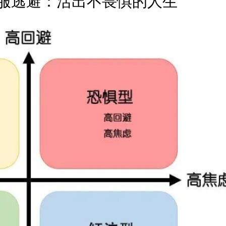
克服逃避：活出不畏惧的人生