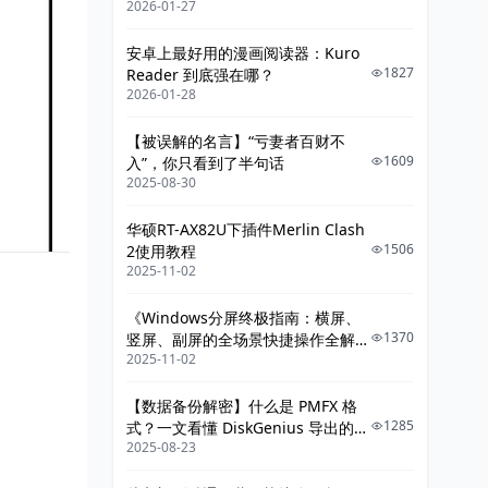
2026-01-27
给你讲明白》
把“结果风险”降级成“过程体验”
安卓上最好用的漫画阅读器：Kuro
七、允许自己“不体面”，
1827
Reader 到底强在哪？
2026-01-28
是克服逃避的关键一步
【被误解的名言】“亏妻者百财不
八、从逃避到前进，只需要一个微转向
1609
入”，你只看到了半句话
2025-08-30
九、本章的核心结论
华硕RT-AX82U下插件Merlin Clash
1506
2使用教程
2025-11-02
《Windows分屏终极指南：横屏、
1370
竖屏、副屏的全场景快捷操作全解
2025-11-02
析》
【数据备份解密】什么是 PMFX 格
1285
式？一文看懂 DiskGenius 导出的整
2025-08-23
机系统镜像