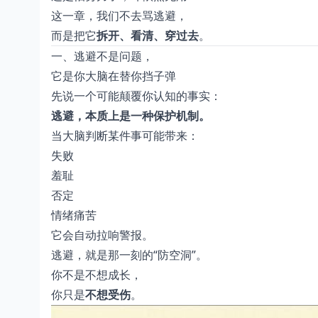
这一章，我们不去骂逃避，
而是把它
拆开、看清、穿过去
。
一、逃避不是问题，
它是你大脑在替你挡子弹
先说一个可能颠覆你认知的事实：
逃避，本质上是一种保护机制。
当大脑判断某件事可能带来：
失败
羞耻
否定
情绪痛苦
它会自动拉响警报。
逃避，就是那一刻的“防空洞”。
你不是不想成长，
你只是
不想受伤
。