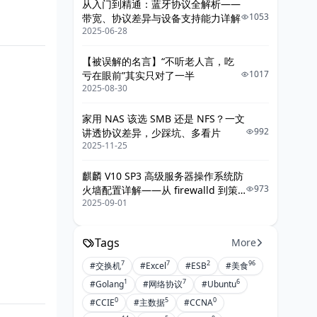
从入门到精通：蓝牙协议全解析——
1053
带宽、协议差异与设备支持能力详解
2025-06-28
【被误解的名言】“不听老人言，吃
1017
亏在眼前”其实只对了一半
2025-08-30
家用 NAS 该选 SMB 还是 NFS？一文
992
讲透协议差异，少踩坑、多看片
2025-11-25
麒麟 V10 SP3 高级服务器操作系统防
973
火墙配置详解——从 firewalld 到策
2025-09-01
略落地的最佳实践
Tags
More
7
7
2
96
#交换机
#Excel
#ESB
#美食
1
7
6
#Golang
#网络协议
#Ubuntu
0
5
0
#CCIE
#主数据
#CCNA