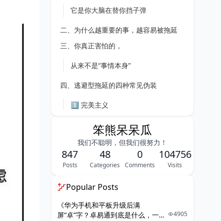
它是你大脑在替你挡子弹
二、为什么越重要的事，越容易被拖延
三、你真正害怕的，
从来不是“事情本身”
四、逃避型拖延的四种常见伪装
1️⃣ 完美主义
2️⃣ 过度规划
笨熊呆呆瓜
3️⃣ 假性忙碌
我们不聪明，但我们很努力！
847
4️⃣ 情绪合理化
48
0
104756
Posts
Categories
Comments
Visits
五、真正的转折点：
Popular Posts
从“避免失败”转向“承受不适”
《华为手机和平板升级后满
六、拆解恐惧最有效的方式：
4905
屏“卓”字？卓易通到底是什么，一篇