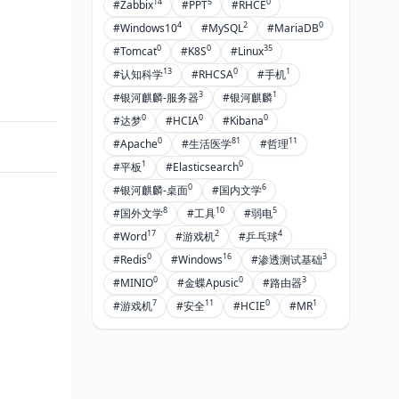
14
5
0
#Zabbix
#PPT
#RHCE
4
2
0
#Windows10
#MySQL
#MariaDB
0
0
35
#Tomcat
#K8S
#Linux
13
0
1
#认知科学
#RHCSA
#手机
3
1
#银河麒麟-服务器
#银河麒麟
0
0
0
#达梦
#HCIA
#Kibana
0
81
11
#Apache
#生活医学
#哲理
1
0
#平板
#Elasticsearch
0
6
#银河麒麟-桌面
#国内文学
8
10
5
#国外文学
#工具
#弱电
17
2
4
#Word
#游戏机
#乒乓球
0
16
3
#Redis
#Windows
#渗透测试基础
0
0
3
#MINIO
#金蝶Apusic
#路由器
7
11
0
1
#游戏机
#安全
#HCIE
#MR