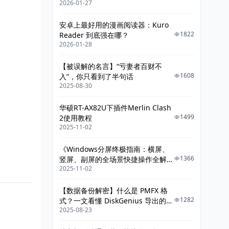
2026-01-27
给你讲明白》
七、为什么复盘力是底层能力？
安卓上最好用的漫画阅读器：Kuro
八、一个真实案例
1822
Reader 到底强在哪？
2026-01-28
九、如何养成复盘习惯？
【被误解的名言】“亏妻者百财不
1️⃣ 日复盘（5分钟）
1608
入”，你只看到了半句话
2️⃣ 周复盘（30分钟）
2025-08-30
3️⃣ 项目复盘（深度）
华硕RT-AX82U下插件Merlin Clash
1499
2使用教程
十、复盘不是自责，是升级
2025-11-02
结语
《Windows分屏终极指南：横屏、
1366
竖屏、副屏的全场景快捷操作全解
2025-11-02
析》
【数据备份解密】什么是 PMFX 格
1282
式？一文看懂 DiskGenius 导出的整
2025-08-23
机系统镜像