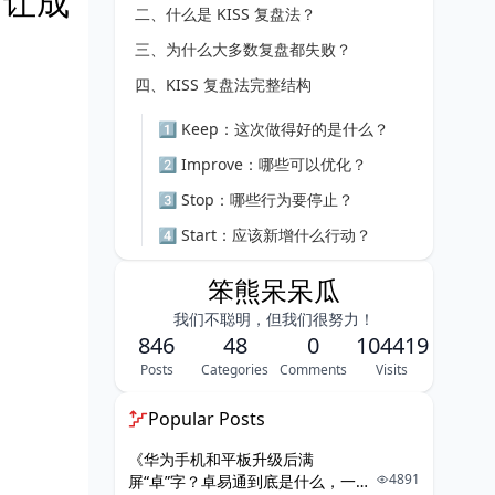
，让成
二、什么是 KISS 复盘法？
三、为什么大多数复盘都失败？
四、KISS 复盘法完整结构
1️⃣ Keep：这次做得好的是什么？
2️⃣ Improve：哪些可以优化？
3️⃣ Stop：哪些行为要停止？
4️⃣ Start：应该新增什么行动？
五、KISS 复盘法
笨熊呆呆瓜
我们不聪明，但我们很努力！
一、项目概况
846
48
0
104419
二、KISS 四象限分析
Posts
Categories
Comments
Visits
六、高手的复盘方式
Popular Posts
1️⃣ 抽象模型
《华为手机和平板升级后满
4891
屏“卓”字？卓易通到底是什么，一篇
2️⃣ 输出成文档或知识体系