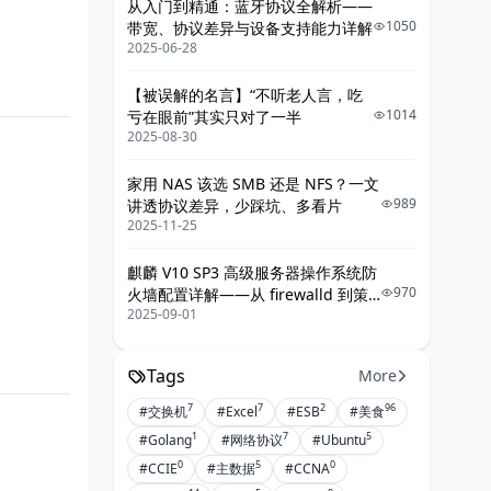
从入门到精通：蓝牙协议全解析——
1050
带宽、协议差异与设备支持能力详解
2025-06-28
【被误解的名言】“不听老人言，吃
1014
亏在眼前”其实只对了一半
2025-08-30
家用 NAS 该选 SMB 还是 NFS？一文
989
讲透协议差异，少踩坑、多看片
2025-11-25
麒麟 V10 SP3 高级服务器操作系统防
970
火墙配置详解——从 firewalld 到策
2025-09-01
略落地的最佳实践
Tags
More
7
7
2
96
#交换机
#Excel
#ESB
#美食
1
7
5
#Golang
#网络协议
#Ubuntu
0
5
0
#CCIE
#主数据
#CCNA