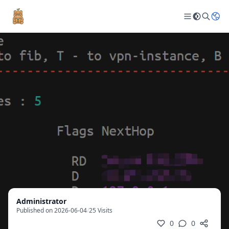
Administrator
Published on 2026-06-04
/
25 Visits
0
0