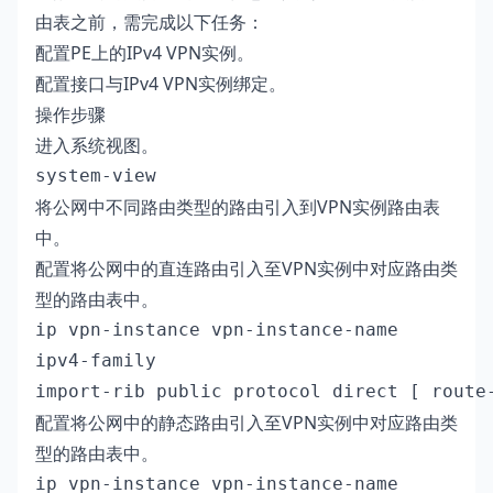
由表之前，需完成以下任务：
配置PE上的IPv4 VPN实例。
配置接口与IPv4 VPN实例绑定。
操作步骤
进入系统视图。
system-view
将公网中不同路由类型的路由引入到VPN实例路由表
中。
配置将公网中的直连路由引入至VPN实例中对应路由类
型的路由表中。
ip vpn-instance vpn-instance-name
ipv4-family
import-rib public protocol direct [ route
配置将公网中的静态路由引入至VPN实例中对应路由类
型的路由表中。
ip vpn-instance vpn-instance-name