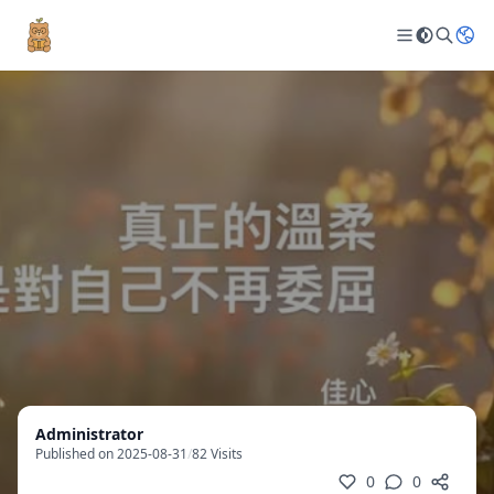
Administrator
Published on 2025-08-31
/
82 Visits
0
0