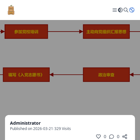
Administrator
Published on 2026-03-21
/
329 Visits
0
0