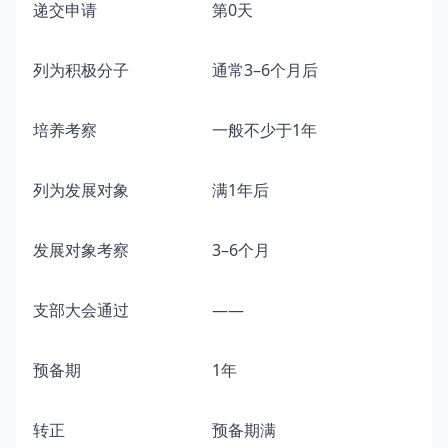
递交申请
第0天
入
列为积极分子
通常3–6个月后
入
培养考察
一般不少于1年
积
列为发展对象
满1年后
发
发展对象考察
3–6个月
等
支部大会通过
——
预
预备期
1年
预
转正
预备期满
正