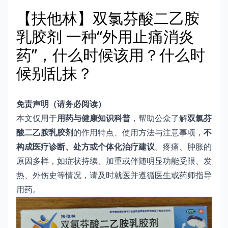
【扶他林】双氯芬酸二乙胺
乳胶剂 一种“外用止痛消炎
药”，什么时候该用？什么时
候别乱抹？
免责声明（请务必阅读）
本文仅用于
用药与健康知识科普
，帮助公众了解
双氯芬
酸二乙胺乳胶剂
的作用特点、使用方法与注意事项，
不
构成医疗诊断、处方或个体化治疗建议
。疼痛、肿胀的
原因多样，如症状持续、加重或伴随明显功能受限、发
热、外伤史等情况，请及时就医并遵循医生或药师指导
用药。