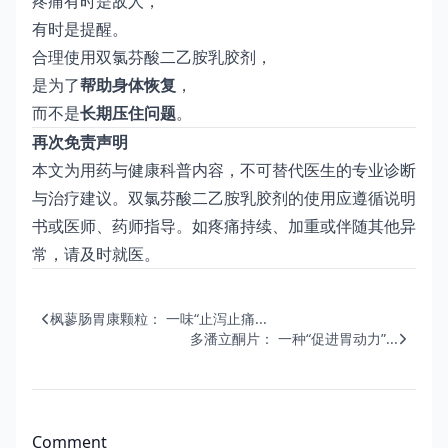
疼痛有时是敌人，
有时是提醒。
合理使用双氯芬酸二乙胺乳胶剂，
是为了
帮助身体恢复
，
而不是
长期压住问题
。
再次免责声明
本文为用药与健康科普内容，不可替代医生的专业诊断
与治疗建议。双氯芬酸二乙胺乳胶剂的使用应遵循说明
书或医师、药师指导。如疼痛持续、加重或伴随其他异
常，请及时就医。
枫蓼肠胃康颗粒： 一味“止泻止痛...
多潘立酮片： 一种“促进胃动力”...
Comment