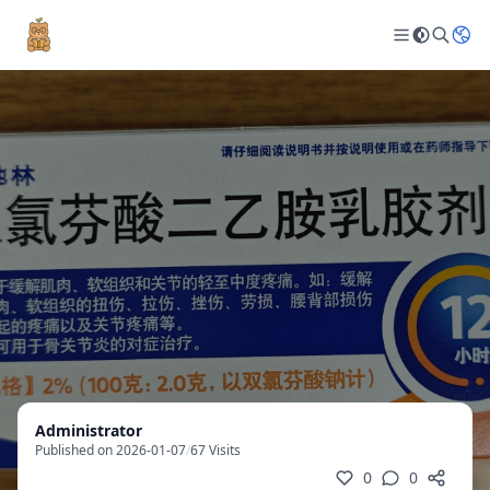
Administrator
Published on 2026-01-07
/
67 Visits
0
0