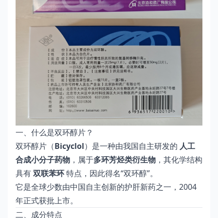
一、什么是双环醇片？
双环醇片（
Bicyclol
）是一种由我国自主研发的
人工
合成小分子药物
，属于
多环芳烃类衍生物
，其化学结构
具有
双联苯环
特点，因此得名“双环醇”。
它是全球少数由中国自主创新的护肝新药之一，2004
年正式获批上市。
二、成分特点