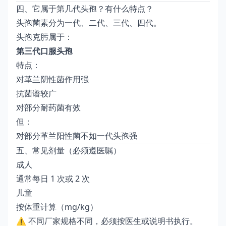
四、它属于第几代头孢？有什么特点？
头孢菌素分为一代、二代、三代、四代。
头孢克肟属于：
第三代口服头孢
特点：
对革兰阴性菌作用强
抗菌谱较广
对部分耐药菌有效
但：
对部分革兰阳性菌不如一代头孢强
五、常见剂量（必须遵医嘱）
成人
通常每日 1 次或 2 次
儿童
按体重计算（mg/kg）
⚠ 不同厂家规格不同，必须按医生或说明书执行。