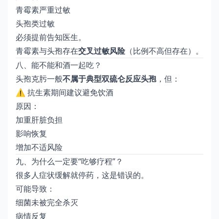
青霉素严重过敏
头孢类过敏
必须提前告知医生。
青霉素与头孢存在
交叉过敏风险
（比例不高但存在）。
八、能不能和酒一起吃？
头孢克肟一般
不属于典型双硫仑反应头孢
，但：
⚠ 抗生素期间建议避免饮酒
原因：
加重肝脏负担
影响恢复
增加不适风险
九、为什么一定要“吃够疗程”？
很多人症状缓解就停药，这是错误的。
可能导致：
细菌未被完全杀灭
病情反复