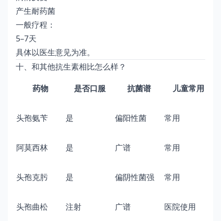
产生耐药菌
一般疗程：
5–7天
具体以医生意见为准。
十、和其他抗生素相比怎么样？
药物
是否口服
抗菌谱
儿童常用
头孢氨苄
是
偏阳性菌
常用
阿莫西林
是
广谱
常用
头孢克肟
是
偏阴性菌强
常用
头孢曲松
注射
广谱
医院使用