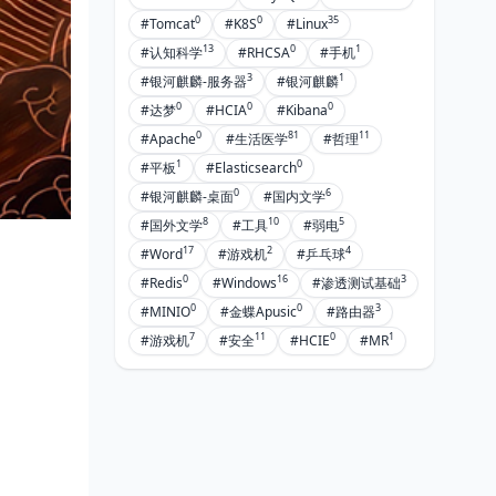
0
0
35
#Tomcat
#K8S
#Linux
13
0
1
#认知科学
#RHCSA
#手机
3
1
#银河麒麟-服务器
#银河麒麟
0
0
0
#达梦
#HCIA
#Kibana
0
81
11
#Apache
#生活医学
#哲理
1
0
#平板
#Elasticsearch
0
6
#银河麒麟-桌面
#国内文学
8
10
5
#国外文学
#工具
#弱电
17
2
4
#Word
#游戏机
#乒乓球
0
16
3
#Redis
#Windows
#渗透测试基础
0
0
3
#MINIO
#金蝶Apusic
#路由器
7
11
0
1
#游戏机
#安全
#HCIE
#MR