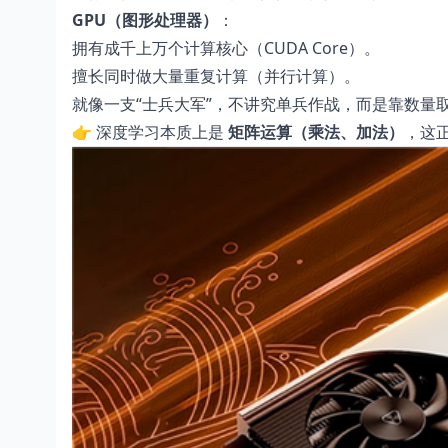
GPU（图形处理器）
：
拥有成千上万个计算核心（CUDA Core）。
擅长同时做大量重复计算（并行计算）。
就像一支“士兵大军”，不讲究单兵作战，而是靠数量
👉 深度学习本质上是
矩阵运算（乘法、加法）
，这正