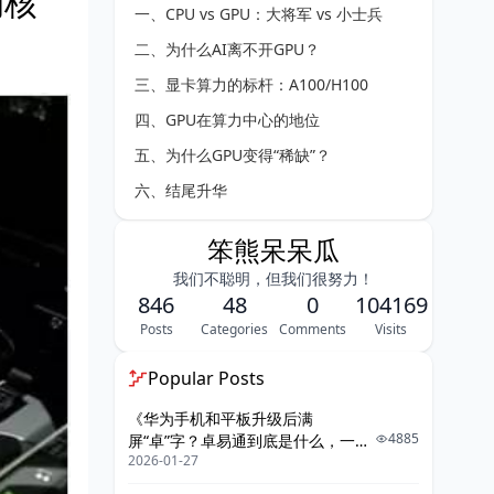
的核
一、CPU vs GPU：大将军 vs 小士兵
二、为什么AI离不开GPU？
三、显卡算力的标杆：A100/H100
四、GPU在算力中心的地位
五、为什么GPU变得“稀缺”？
六、结尾升华
笨熊呆呆瓜
我们不聪明，但我们很努力！
846
48
0
104169
Posts
Categories
Comments
Visits
Popular Posts
《华为手机和平板升级后满
4885
屏“卓”字？卓易通到底是什么，一篇
2026-01-27
给你讲明白》