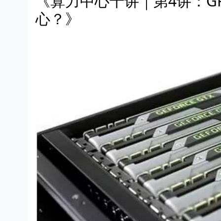
《算力中心十讲｜第4讲：G
心？》