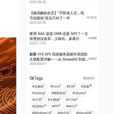
2025-06-28
【被误解的名言】“不听老人言，吃
1012
亏在眼前”其实只对了一半
2025-08-30
家用 NAS 该选 SMB 还是 NFS？一文
988
讲透协议差异，少踩坑、多看片
2025-11-25
麒麟 V10 SP3 高级服务器操作系统防
967
火墙配置详解——从 firewalld 到策
2025-09-01
略落地的最佳实践
Tags
More
7
7
2
96
#交换机
#Excel
#ESB
#美食
1
7
5
#Golang
#网络协议
#Ubuntu
0
5
0
#CCIE
#主数据
#CCNA
14
5
0
#Zabbix
#PPT
#RHCE
4
2
0
#Windows10
#MySQL
#MariaDB