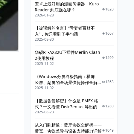
安卓上最好用的漫画阅读器：Kuro
1820
Reader 到底强在哪？
2026-01-28
【被误解的名言】“亏妻者百财不
1607
入”，你只看到了半句话
2025-08-30
华硕RT-AX82U下插件Merlin Clash
1499
2使用教程
2025-11-02
《Windows分屏终极指南：横屏、
1363
竖屏、副屏的全场景快捷操作全解
2025-11-02
析》
【数据备份解密】什么是 PMFX 格
1280
式？一文看懂 DiskGenius 导出的整
2025-08-23
机系统镜像
从入门到精通：蓝牙协议全解析——
1049
带宽、协议差异与设备支持能力详解