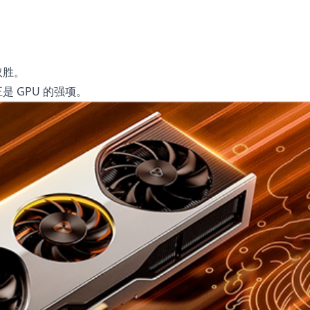
取胜。
是 GPU 的强项。