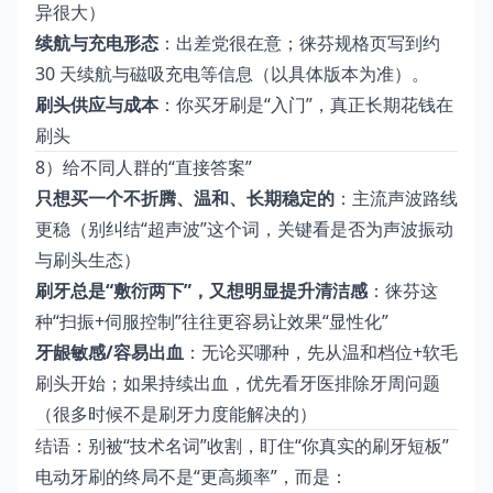
异很大）
续航与充电形态
：出差党很在意；徕芬规格页写到约
30 天续航与磁吸充电等信息（以具体版本为准）。
刷头供应与成本
：你买牙刷是“入门”，真正长期花钱在
刷头
8）给不同人群的“直接答案”
只想买一个不折腾、温和、长期稳定的
：主流声波路线
更稳（别纠结“超声波”这个词，关键看是否为声波振动
与刷头生态）
刷牙总是“敷衍两下”，又想明显提升清洁感
：徕芬这
种“扫振+伺服控制”往往更容易让效果“显性化”
牙龈敏感/容易出血
：无论买哪种，先从温和档位+软毛
刷头开始；如果持续出血，优先看牙医排除牙周问题
（很多时候不是刷牙力度能解决的）
结语：别被“技术名词”收割，盯住“你真实的刷牙短板”
电动牙刷的终局不是“更高频率”，而是：