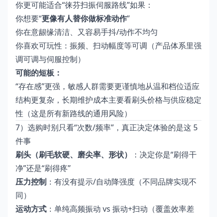
你更可能适合“徕芬扫振伺服路线”如果：
你想要“
更像有人替你做标准动作
”
你在意龈缘清洁、又容易手抖/动作不均匀
你喜欢可玩性：振频、扫动幅度等可调（产品体系里强
调可调与伺服控制）
可能的短板：
“存在感”更强，敏感人群需要更谨慎地从温和档位适应
结构更复杂，长期维护成本主要看刷头价格与供应稳定
性（这是所有新路线的通用风险）
7）选购时别只看“次数/频率”，真正决定体验的是这 5
件事
刷头（刷毛软硬、磨尖率、形状）
：决定你是“刷得干
净”还是“刷得疼”
压力控制
：有没有提示/自动降强度（不同品牌实现不
同）
运动方式
：单纯高频振动 vs 振动+扫动（覆盖效率差