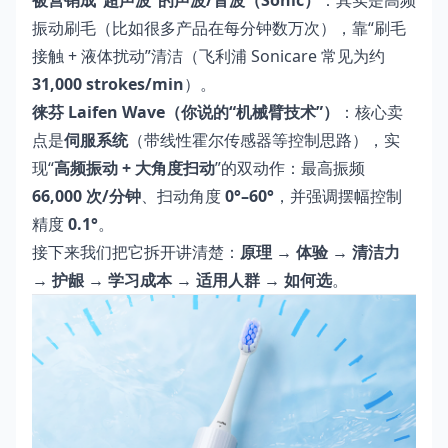
被营销成“超声波”的声波/音波（Sonic）
：其实是高频
振动刷毛（比如很多产品在每分钟数万次），靠“刷毛
接触 + 液体扰动”清洁（飞利浦 Sonicare 常见为约
31,000 strokes/min
）。
徕芬 Laifen Wave（你说的“机械臂技术”）
：核心卖
点是
伺服系统
（带线性霍尔传感器等控制思路），实
现“
高频振动 + 大角度扫动
”的双动作：最高振频
66,000 次/分钟
、扫动角度
0°–60°
，并强调摆幅控制
精度
0.1°
。
接下来我们把它拆开讲清楚：
原理 → 体验 → 清洁力
→ 护龈 → 学习成本 → 适用人群 → 如何选
。