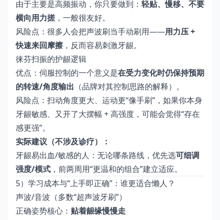
由于主要是高频振动，你只要做到：
轻贴、慢移、不要
横向用力搓
，一般很友好。
风险点：很多人会把声波刷当手动刷用——
用力压 +
快速来回摩擦
，反而容易刺激牙龈。
徕芬扫振的护龈逻辑
优点：伺服控制的一个意义是
在受力变化时仍保持预期
的转速/角度输出
（品牌对其控制思路的解释）。
风险点：扫动角度更大、运动更“像手刷”，如果你本身
牙龈敏感、又开了大摆幅 + 高强度，可能会觉得“存在
感更强”。
实际建议（不涉及诊疗）：
牙龈易出血/敏感的人：无论哪条路线，优先选
可细调
强度/模式
，前两周用“更温和的组合”建立适应。
5）学习成本与“上手即正确”：谁更适合懒人？
声波/音波（多数“超声波牙刷”）
正确姿势核心：
贴着龈缘慢慢走