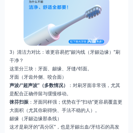
3）清洁力对比：谁更容易把“龈沟线（牙龈边缘）”刷
干净？
这里分三块：牙面、龈缘、牙缝/邻面。
牙面（牙齿外侧、咬合面）
声波/“超声波”（多数情况）
：对刷牙面非常强，尤其
是配合正确停留与缓慢移动。
徕芬扫振
：牙面同样强；优势在于“扫动”更容易覆盖更
大面积（尤其你刷得快、手法不稳的人）。
龈缘（牙龈边缘那条线）
这才是刷牙的“高分区”，也是牙龈出血/牙结石的高发