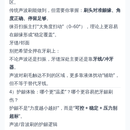
区。
传统声波刷能做到，但需要你掌握：
刷头对准龈缘、角
度正确、停留足够
。
徕芬扫振主打“大角度扫动”（0–60°），理论上更容易
在龈缘形成“稳定覆盖”。
牙缝/邻面
别把希望全押在牙刷上：
不论声波还是扫振，牙缝深处主要还是靠
牙线/冲牙
器
。
声波对刷毛触达不到的区域，更多靠液体扰动“辅助”，
但不等于替代牙线。
4）护龈体验：哪个更“温柔”？哪个更容易把牙龈刷
伤？
护龈不是“力度越小越好”，而是“
可控 + 稳定 + 压力别
超标
”。
声波/音波刷的护龈逻辑