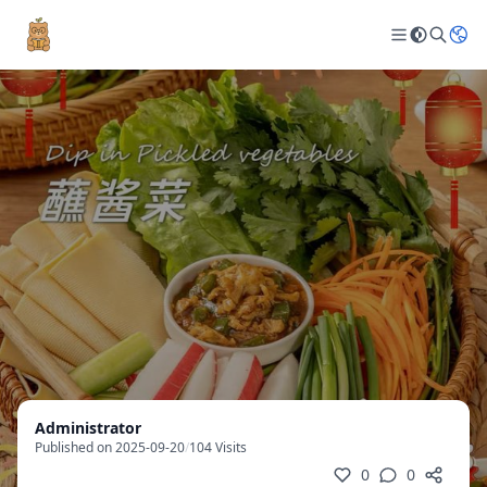
Administrator
Published on 2025-09-20
/
104 Visits
0
0