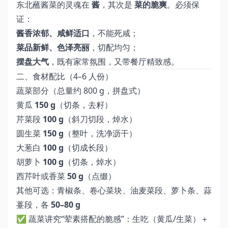
东北蘸酱菜的灵魂在
酱
，其次是
菜的脆爽
。必须保
证：
酱香浓郁、咸鲜适口
，不能死咸；
菜品新鲜、色泽亮丽
，切配均匀；
摆盘大气
，既有家常氛围，又带餐厅精致感。
二、食材配比（4–6 人份）
蔬菜部分（总量约 800 g，拼盘式）
黄瓜
150 g
（切条，去籽）
芹菜段
100 g
（斜刀切段，焯水）
圆生菜
150 g
（整叶，洗净沥干）
大葱白
100 g
（切成长段）
胡萝卜
100 g
（切条，焯水）
西芹叶或香菜
50 g
（点缀）
其他可选：青椒条、卷心菜块、油麦菜段、萝卜条、蒜
薹段，各
50–80 g
✅ 蔬菜讲究“荤素搭配的脆感”：生吃（黄瓜/生菜）＋