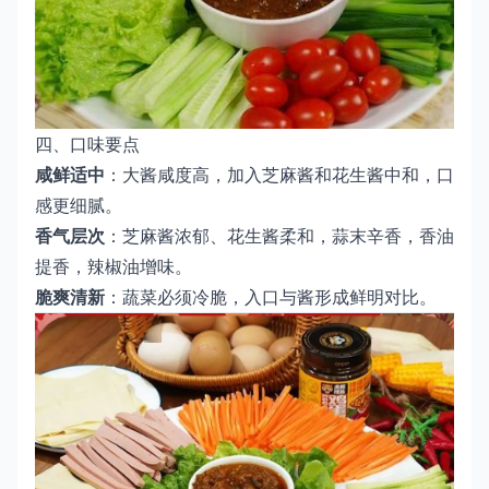
四、口味要点
咸鲜适中
：大酱咸度高，加入芝麻酱和花生酱中和，口
感更细腻。
香气层次
：芝麻酱浓郁、花生酱柔和，蒜末辛香，香油
提香，辣椒油增味。
脆爽清新
：蔬菜必须冷脆，入口与酱形成鲜明对比。