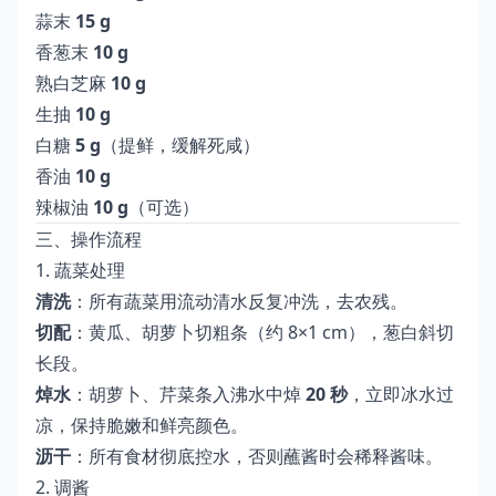
蒜末
15 g
香葱末
10 g
熟白芝麻
10 g
生抽
10 g
白糖
5 g
（提鲜，缓解死咸）
香油
10 g
辣椒油
10 g
（可选）
三、操作流程
1. 蔬菜处理
清洗
：所有蔬菜用流动清水反复冲洗，去农残。
切配
：黄瓜、胡萝卜切粗条（约 8×1 cm），葱白斜切
长段。
焯水
：胡萝卜、芹菜条入沸水中焯
20 秒
，立即冰水过
凉，保持脆嫩和鲜亮颜色。
沥干
：所有食材彻底控水，否则蘸酱时会稀释酱味。
2. 调酱