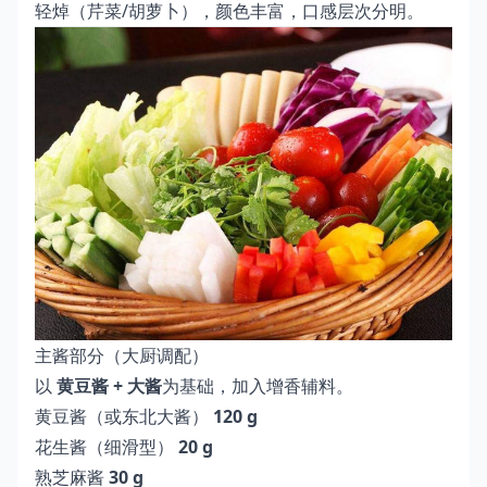
轻焯（芹菜/胡萝卜），颜色丰富，口感层次分明。
主酱部分（大厨调配）
以
黄豆酱 + 大酱
为基础，加入增香辅料。
黄豆酱（或东北大酱）
120 g
花生酱（细滑型）
20 g
熟芝麻酱
30 g