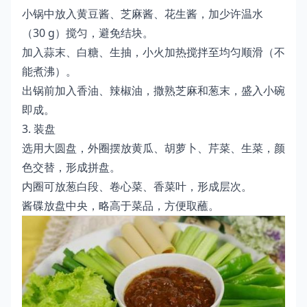
小锅中放入黄豆酱、芝麻酱、花生酱，加少许温水
（30 g）搅匀，避免结块。
加入蒜末、白糖、生抽，小火加热搅拌至均匀顺滑（不
能煮沸）。
出锅前加入香油、辣椒油，撒熟芝麻和葱末，盛入小碗
即成。
3. 装盘
选用大圆盘，外圈摆放黄瓜、胡萝卜、芹菜、生菜，颜
色交替，形成拼盘。
内圈可放葱白段、卷心菜、香菜叶，形成层次。
酱碟放盘中央，略高于菜品，方便取蘸。