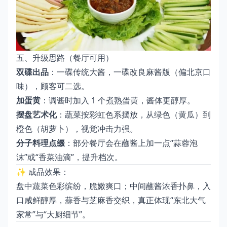
五、升级思路（餐厅可用）
双碟出品
：一碟传统大酱，一碟改良麻酱版（偏北京口
味），顾客可二选。
加蛋黄
：调酱时加入 1 个煮熟蛋黄，酱体更醇厚。
摆盘艺术化
：蔬菜按彩虹色系摆放，从绿色（黄瓜）到
橙色（胡萝卜），视觉冲击力强。
分子料理点缀
：部分餐厅会在蘸酱上加一点“蒜蓉泡
沫”或“香菜油滴”，提升档次。
✨ 成品效果：
盘中蔬菜色彩缤纷，脆嫩爽口；中间蘸酱浓香扑鼻，入
口咸鲜醇厚，蒜香与芝麻香交织，真正体现“东北大气
家常”与“大厨细节”。