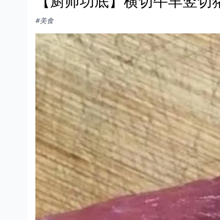
【厨师功底】横切牛羊竖切
#美食