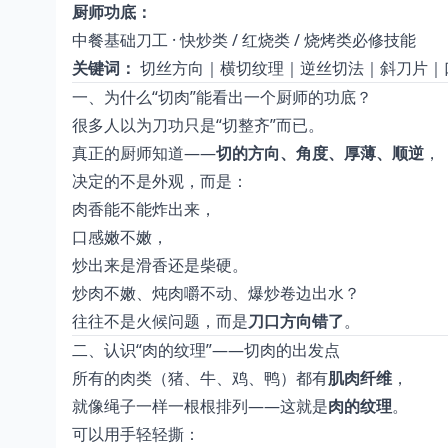
厨师功底：
中餐基础刀工 · 快炒类 / 红烧类 / 烧烤类必修技能
关键词：
切丝方向｜横切纹理｜逆丝切法｜斜刀片｜
一、为什么“切肉”能看出一个厨师的功底？
很多人以为刀功只是“切整齐”而已。
真正的厨师知道——
切的方向、角度、厚薄、顺逆
，
决定的不是外观，而是：
肉香能不能炸出来，
口感嫩不嫩，
炒出来是滑香还是柴硬。
炒肉不嫩、炖肉嚼不动、爆炒卷边出水？
往往不是火候问题，而是
刀口方向错了
。
二、认识“肉的纹理”——切肉的出发点
所有的肉类（猪、牛、鸡、鸭）都有
肌肉纤维
，
就像绳子一样一根根排列——这就是
肉的纹理
。
可以用手轻轻撕：