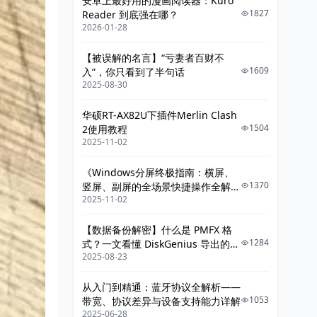
安卓上最好用的漫画阅读器：Kuro
1827
Reader 到底强在哪？
2026-01-28
【被误解的名言】“亏妻者百财不
1609
入”，你只看到了半句话
2025-08-30
华硕RT-AX82U下插件Merlin Clash
1504
2使用教程
2025-11-02
《Windows分屏终极指南：横屏、
1370
竖屏、副屏的全场景快捷操作全解
2025-11-02
析》
【数据备份解密】什么是 PMFX 格
1284
式？一文看懂 DiskGenius 导出的整
2025-08-23
机系统镜像
从入门到精通：蓝牙协议全解析——
1053
带宽、协议差异与设备支持能力详解
2025-06-28