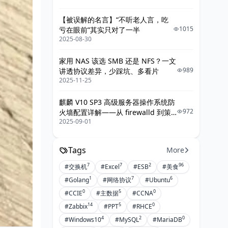
【被误解的名言】“不听老人言，吃
1015
亏在眼前”其实只对了一半
2025-08-30
家用 NAS 该选 SMB 还是 NFS？一文
989
讲透协议差异，少踩坑、多看片
2025-11-25
麒麟 V10 SP3 高级服务器操作系统防
972
火墙配置详解——从 firewalld 到策
2025-09-01
略落地的最佳实践
Tags
More
7
7
2
96
#交换机
#Excel
#ESB
#美食
1
7
6
#Golang
#网络协议
#Ubuntu
0
5
0
#CCIE
#主数据
#CCNA
14
5
0
#Zabbix
#PPT
#RHCE
4
2
0
#Windows10
#MySQL
#MariaDB