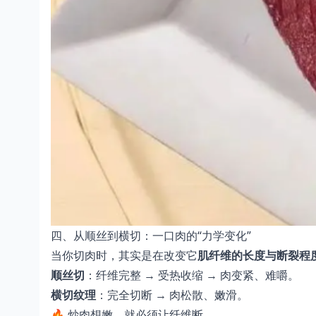
四、从顺丝到横切：一口肉的“力学变化”
当你切肉时，其实是在改变它
肌纤维的长度与断裂程
顺丝切
：纤维完整 → 受热收缩 → 肉变紧、难嚼。
横切纹理
：完全切断 → 肉松散、嫩滑。
🔥 炒肉想嫩，就必须让纤维断。