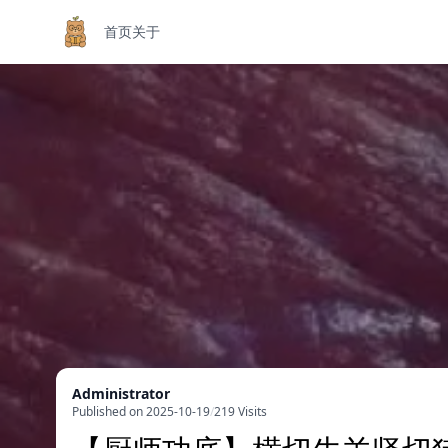
首页
关于
Administrator
Published on 2025-10-19
/
219 Visits