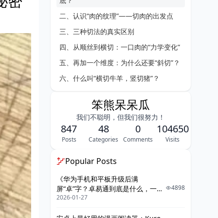
秘密
底？
二、认识“肉的纹理”——切肉的出发点
三、三种切法的真实区别
四、从顺丝到横切：一口肉的“力学变化”
五、再加一个维度：为什么还要“斜切”？
六、什么叫“横切牛羊，竖切猪”？
笨熊呆呆瓜
我们不聪明，但我们很努力！
847
48
0
104650
Posts
Categories
Comments
Visits
Popular Posts
《华为手机和平板升级后满
4898
屏“卓”字？卓易通到底是什么，一篇
2026-01-27
给你讲明白》