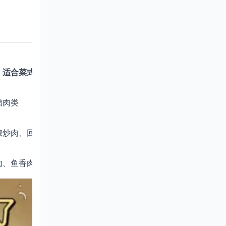
适合菜式
腊肉类
椒炒肉、回锅肉
肉、鱼香肉丝等）