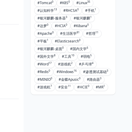
0
0
35
#Tomcat
#K8S
#Linux
13
0
1
#认知科学
#RHCSA
#手机
3
1
#银河麒麟-服务器
#银河麒麟
0
0
0
#达梦
#HCIA
#Kibana
0
81
11
#Apache
#生活医学
#哲理
1
0
#平板
#Elasticsearch
0
6
#银河麒麟-桌面
#国内文学
8
10
5
#国外文学
#工具
#弱电
17
2
4
#Word
#游戏机
#乒乓球
0
16
3
#Redis
#Windows
#渗透测试基础
0
0
3
#MINIO
#金蝶Apusic
#路由器
7
11
0
1
#游戏机
#安全
#HCIE
#MR