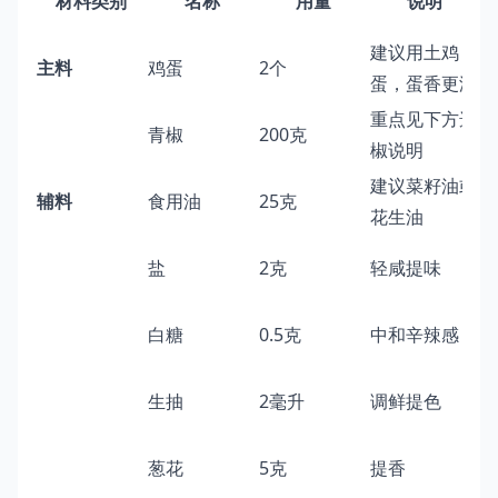
材料类别
名称
用量
说明
建议用土鸡
主料
鸡蛋
2个
蛋，蛋香更浓
重点见下方选
青椒
200克
椒说明
建议菜籽油或
辅料
食用油
25克
花生油
盐
2克
轻咸提味
白糖
0.5克
中和辛辣感
生抽
2毫升
调鲜提色
葱花
5克
提香