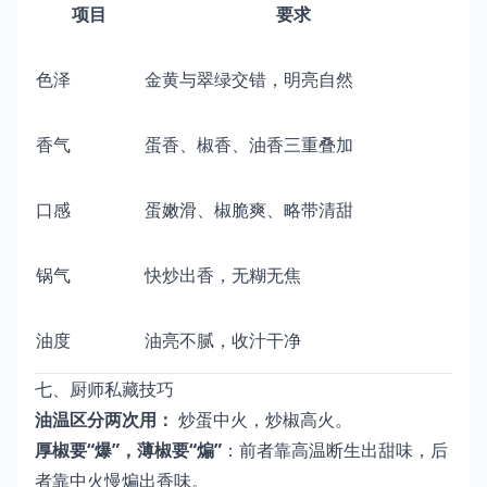
项目
要求
色泽
金黄与翠绿交错，明亮自然
香气
蛋香、椒香、油香三重叠加
口感
蛋嫩滑、椒脆爽、略带清甜
锅气
快炒出香，无糊无焦
油度
油亮不腻，收汁干净
七、厨师私藏技巧
油温区分两次用：
炒蛋中火，炒椒高火。
厚椒要“爆”，薄椒要“煸”
：前者靠高温断生出甜味，后
者靠中火慢煸出香味。