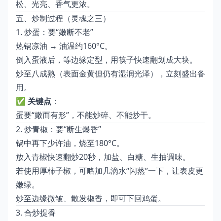
松、光亮、香气更浓。
五、炒制过程（灵魂之三）
1. 炒蛋：要“嫩断不老”
热锅凉油 → 油温约160°C。
倒入蛋液后，等边缘定型，用筷子快速翻划成大块。
炒至八成熟（表面金黄但仍有湿润光泽），立刻盛出备
用。
✅
关键点
：
蛋要“嫩而有形”，不能炒碎、不能炒干。
2. 炒青椒：要“断生爆香”
锅中再下少许油，烧至180°C。
放入青椒快速翻炒20秒，加盐、白糖、生抽调味。
若使用厚柿子椒，可略加几滴水“闪蒸”一下，让表皮更
嫩绿。
炒至边缘微皱、散发椒香，即可下回鸡蛋。
3. 合炒提香