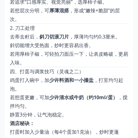
若追求“口感厚实、视觉亮丽”，选厚柿子椒。
若想层次分明，可
厚薄混搭
，形成“嫩辣+脆甜”的层
次。
2. 刀工处理
去蒂去籽后，
斜刀切滚刀片
，厚薄均匀约0.3厘米。
斜切能增大受热面，炒时更容易出香。
若用厚柿子椒，可轻拍刀面压一下，让表皮略破，更易
入味。
四、打蛋与调浆技巧（灵魂之二）
鸡蛋打入碗中，加
少许料酒和一小撮盐
，打至均匀起
泡。
若想蛋更嫩，可加
少许清水或牛奶（约10ml/蛋）
，搅
拌均匀。
静置3分钟，让气泡稳定。
酒店秘诀：
打蛋时加入少量油（每4个蛋加1克油），炒时更蓬