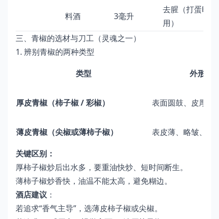
去腥（打蛋时
料酒
3毫升
用）
三、青椒的选材与刀工（灵魂之一）
1. 辨别青椒的两种类型
类型
外形特
厚皮青椒（柿子椒 / 彩椒）
表面圆鼓、皮厚有
薄皮青椒（尖椒或薄柿子椒）
表皮薄、略皱、辣
关键区别：
厚柿子椒炒后出水多，要重油快炒、短时间断生。
薄柿子椒炒香快，油温不能太高，避免糊边。
酒店建议
：
若追求“香气主导”，选薄皮柿子椒或尖椒。