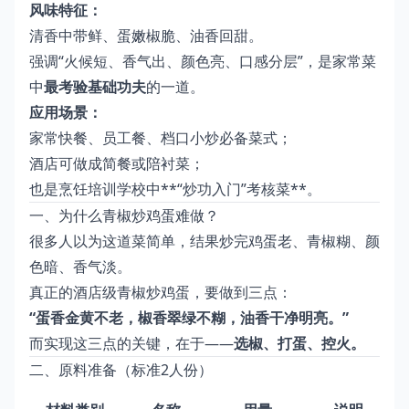
风味特征：
清香中带鲜、蛋嫩椒脆、油香回甜。
强调“火候短、香气出、颜色亮、口感分层”，是家常菜
中
最考验基础功夫
的一道。
应用场景：
家常快餐、员工餐、档口小炒必备菜式；
酒店可做成简餐或陪衬菜；
也是烹饪培训学校中**“炒功入门”考核菜**。
一、为什么青椒炒鸡蛋难做？
很多人以为这道菜简单，结果炒完鸡蛋老、青椒糊、颜
色暗、香气淡。
真正的酒店级青椒炒鸡蛋，要做到三点：
“蛋香金黄不老，椒香翠绿不糊，油香干净明亮。”
而实现这三点的关键，在于——
选椒、打蛋、控火。
二、原料准备（标准2人份）