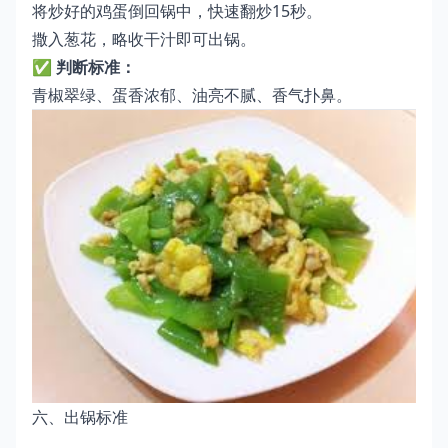
将炒好的鸡蛋倒回锅中，快速翻炒15秒。
撒入葱花，略收干汁即可出锅。
✅
判断标准：
青椒翠绿、蛋香浓郁、油亮不腻、香气扑鼻。
六、出锅标准