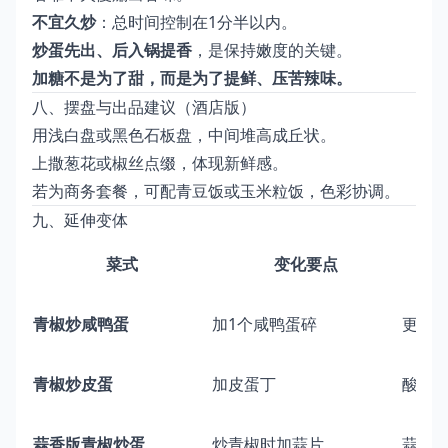
不宜久炒
：总时间控制在1分半以内。
炒蛋先出、后入锅提香
，是保持嫩度的关键。
加糖不是为了甜，而是为了提鲜、压苦辣味。
八、摆盘与出品建议（酒店版）
用浅白盘或黑色石板盘，中间堆高成丘状。
上撒葱花或椒丝点缀，体现新鲜感。
若为商务套餐，可配青豆饭或玉米粒饭，色彩协调。
九、延伸变体
菜式
变化要点
青椒炒咸鸭蛋
加1个咸鸭蛋碎
更咸
青椒炒皮蛋
加皮蛋丁
酸辣
蒜香版青椒炒蛋
炒青椒时加蒜片
蒜香