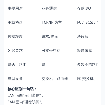
主要用途
业务通信
存储 I/O
承载协议
TCP/IP 为主
FC / iSCSI / NV
数据粒度
请求/响应
块读写
延迟要求
可接受抖动
极度敏感
是否可路由
是
多数不跨路由
典型设备
交换机、路由器
FC 交换机、存
核心区别一句话：
LAN 面向“应用通信”，
SAN 面向“磁盘访问”。