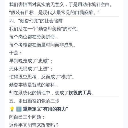
我们害怕面对真实的无意义，于是用动作填补空白。
“假装有目标，是现代人最常见的自我麻醉。”
四、“勤奋幻觉”的社会陷阱
我们活在一个“勤奋即美德”的时代。
每个岗位都在赞美拼命，
每个考核都在衡量时间而非成果。
于是：
早到晚走成了“忠诚”；
无休无眠成了“上进”；
忙得没空思考，反而成了“模范”。
勤奋本该是智慧的燃料，
却在系统化的惰性中，变成了
奴役的工具
。
五、走出勤奋幻觉的三步
💡
1️⃣ 重新定义“有用的努力”
问自己三个问题：
这件事真能带来改变吗？