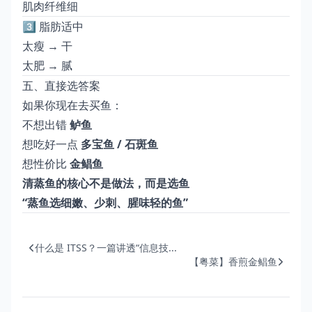
肌肉纤维细
3️⃣ 脂肪适中
太瘦 → 干
太肥 → 腻
五、直接选答案
如果你现在去买鱼：
不想出错
鲈鱼
想吃好一点
多宝鱼 / 石斑鱼
想性价比
金鲳鱼
清蒸鱼的核心不是做法，而是选鱼
“蒸鱼选细嫩、少刺、腥味轻的鱼”
什么是 ITSS？一篇讲透“信息技...
【粤菜】香煎金鲳鱼