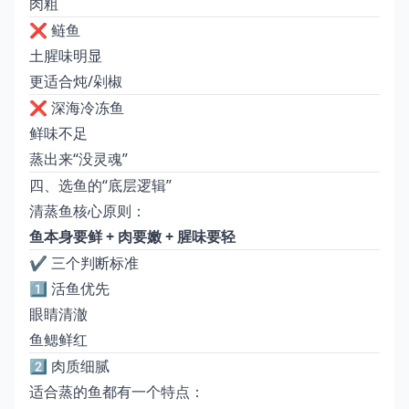
肉粗
❌ 鲢鱼
土腥味明显
更适合炖/剁椒
❌ 深海冷冻鱼
鲜味不足
蒸出来“没灵魂”
四、选鱼的“底层逻辑”
清蒸鱼核心原则：
鱼本身要鲜 + 肉要嫩 + 腥味要轻
✔️ 三个判断标准
1️⃣ 活鱼优先
眼睛清澈
鱼鳃鲜红
2️⃣ 肉质细腻
适合蒸的鱼都有一个特点：