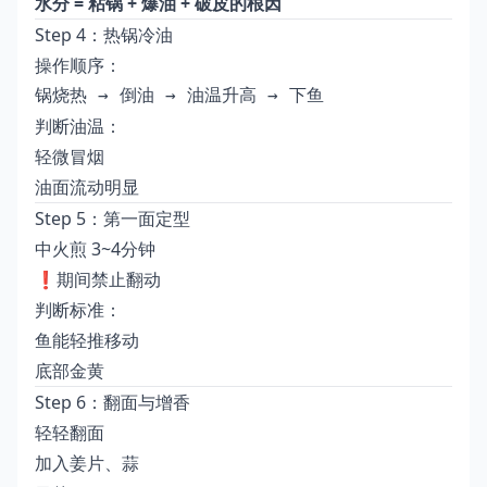
水分 = 粘锅 + 爆油 + 破皮的根因
Step 4：热锅冷油
操作顺序：
锅烧热 → 倒油 → 油温升高 → 下鱼
判断油温：
轻微冒烟
油面流动明显
Step 5：第一面定型
中火煎 3~4分钟
❗期间禁止翻动
判断标准：
鱼能轻推移动
底部金黄
Step 6：翻面与增香
轻轻翻面
加入姜片、蒜