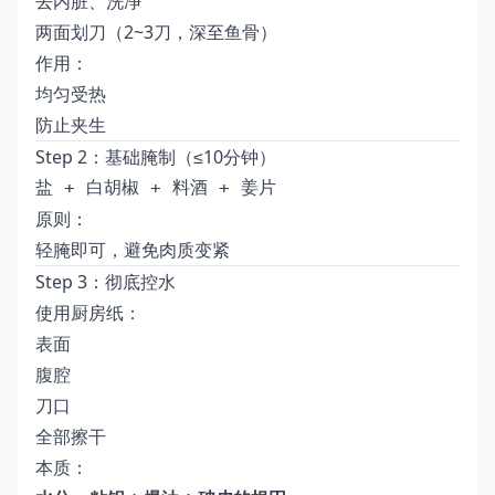
去内脏、洗净
两面划刀（2~3刀，深至鱼骨）
作用：
均匀受热
防止夹生
Step 2：基础腌制（≤10分钟）
盐 + 白胡椒 + 料酒 + 姜片
原则：
轻腌即可，避免肉质变紧
Step 3：彻底控水
使用厨房纸：
表面
腹腔
刀口
全部擦干
本质：