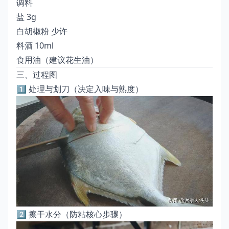
调料
盐 3g
白胡椒粉 少许
料酒 10ml
食用油（建议花生油）
三、过程图
1️⃣ 处理与划刀（决定入味与熟度）
2️⃣ 擦干水分（防粘核心步骤）