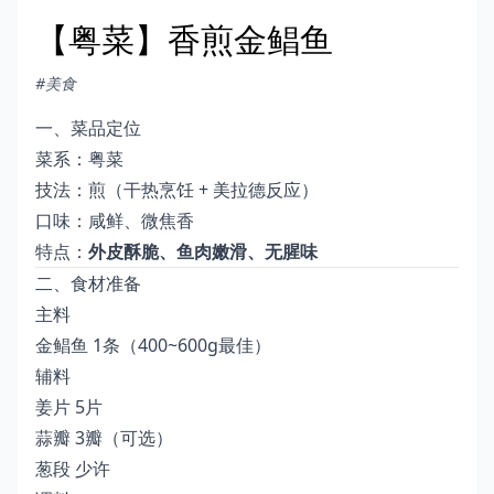
【粤菜】香煎金鲳鱼
#美食
一、菜品定位
菜系：粤菜
技法：煎（干热烹饪 + 美拉德反应）
口味：咸鲜、微焦香
特点：
外皮酥脆、鱼肉嫩滑、无腥味
二、食材准备
主料
金鲳鱼 1条（400~600g最佳）
辅料
姜片 5片
蒜瓣 3瓣（可选）
葱段 少许