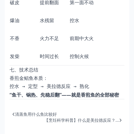
破皮
提前翻面
第一面不动
爆油
水残留
控水
不香
火力不足
前期中大火
发柴
时间过长
控制火候
七、技术总结
香煎金鲳鱼本质：
控水 → 定型 → 美拉德反应 → 熟化
“鱼干、锅热、先稳后翻”——就是香煎鱼的全部秘密
清蒸鱼用什么鱼比较好
【烹饪科学科普】什么是美拉德反应？...