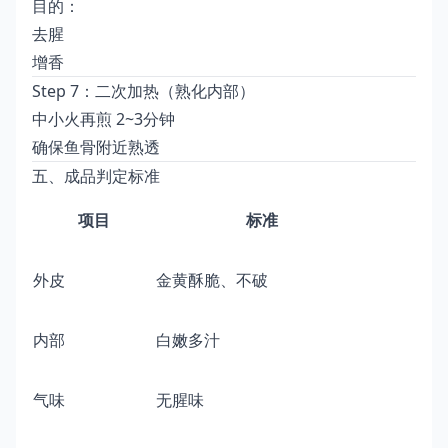
目的：
去腥
增香
Step 7：二次加热（熟化内部）
中小火再煎 2~3分钟
确保鱼骨附近熟透
五、成品判定标准
项目
标准
外皮
金黄酥脆、不破
内部
白嫩多汁
气味
无腥味