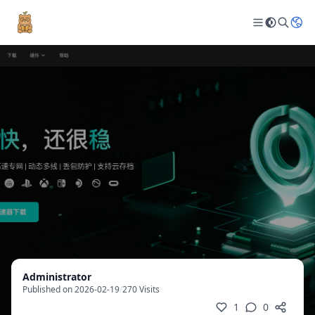
Administrator
Published on 2026-02-19
/
270 Visits
1
0