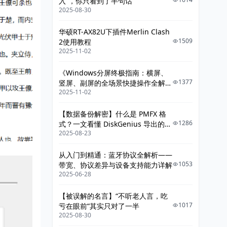
入”，你只看到了半句话
2025-08-30
华硕RT-AX82U下插件Merlin Clash
1509
2使用教程
2025-11-02
《Windows分屏终极指南：横屏、
1377
竖屏、副屏的全场景快捷操作全解
2025-11-02
析》
【数据备份解密】什么是 PMFX 格
1286
式？一文看懂 DiskGenius 导出的整
2025-08-23
机系统镜像
从入门到精通：蓝牙协议全解析——
1053
带宽、协议差异与设备支持能力详解
2025-06-28
【被误解的名言】“不听老人言，吃
1017
亏在眼前”其实只对了一半
2025-08-30