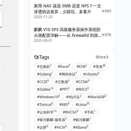
家用 NAS 该选 SMB 还是 NFS？一文
993
讲透协议差异，少踩坑、多看片
2025-11-25
麒麟 V10 SP3 高级服务器操作系统防
976
火墙配置详解——从 firewalld 到策
2025-09-01
略落地的最佳实践
Tags
More
7
7
2
96
#交换机
#Excel
#ESB
#美食
1
7
6
#Golang
#网络协议
#Ubuntu
0
5
0
#CCIE
#主数据
#CCNA
14
5
0
#Zabbix
#PPT
#RHCE
4
2
0
#Windows10
#MySQL
#MariaDB
0
0
35
#Tomcat
#K8S
#Linux
13
0
1
#认知科学
#RHCSA
#手机
3
1
#银河麒麟-服务器
#银河麒麟
0
0
0
#达梦
#HCIA
#Kibana