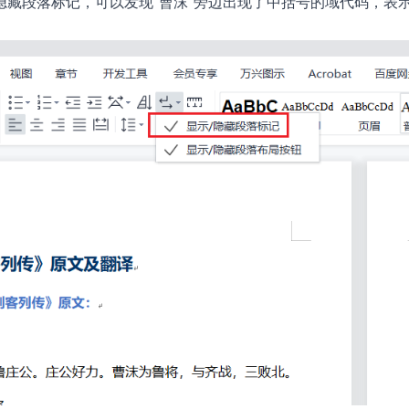
藏段落标记，可以发现“曹沫”旁边出现了中括号的域代码，表