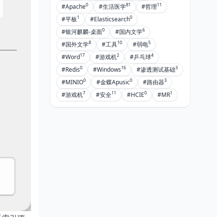
0
81
11
#Apache
#生活医学
#哲理
1
0
#平板
#Elasticsearch
0
6
#银河麒麟-桌面
#国内文学
8
10
5
#国外文学
#工具
#弱电
17
2
4
#Word
#游戏机
#乒乓球
0
16
3
#Redis
#Windows
#渗透测试基础
0
0
3
#MINIO
#金蝶Apusic
#路由器
7
11
0
1
#游戏机
#安全
#HCIE
#MR