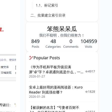
1.1、标记索引
二、批量建立索引目录
笨熊呆呆瓜
置。
我们不聪明，但我们很努力！
849
48
0
104959
Posts
Categories
Comments
Visits
Popular Posts
《华为手机和平板升级后满
4917
屏“卓”字？卓易通到底是什么，一篇
2026-01-27
给你讲明白》
安卓上最好用的漫画阅读器：Kuro
1828
Reader 到底强在哪？
2026-01-28
【被误解的名言】“亏妻者百财不
1614