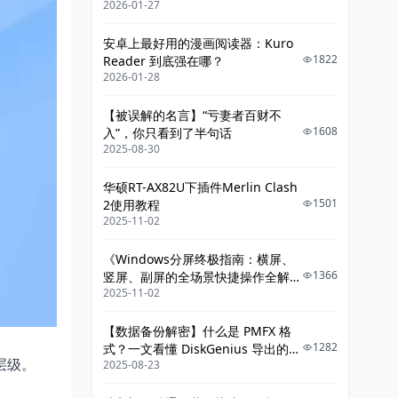
2026-01-27
给你讲明白》
安卓上最好用的漫画阅读器：Kuro
1822
Reader 到底强在哪？
2026-01-28
【被误解的名言】“亏妻者百财不
1608
入”，你只看到了半句话
2025-08-30
华硕RT-AX82U下插件Merlin Clash
1501
2使用教程
2025-11-02
《Windows分屏终极指南：横屏、
1366
竖屏、副屏的全场景快捷操作全解
2025-11-02
析》
【数据备份解密】什么是 PMFX 格
1282
式？一文看懂 DiskGenius 导出的整
层级。
2025-08-23
机系统镜像