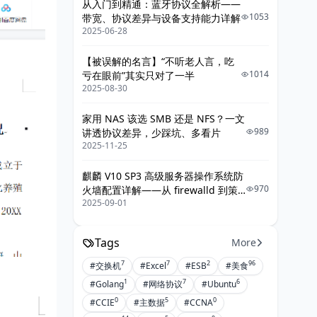
从入门到精通：蓝牙协议全解析——
1053
带宽、协议差异与设备支持能力详解
2025-06-28
【被误解的名言】“不听老人言，吃
1014
亏在眼前”其实只对了一半
2025-08-30
家用 NAS 该选 SMB 还是 NFS？一文
989
讲透协议差异，少踩坑、多看片
2025-11-25
麒麟 V10 SP3 高级服务器操作系统防
970
火墙配置详解——从 firewalld 到策
2025-09-01
略落地的最佳实践
Tags
More
7
7
2
96
#交换机
#Excel
#ESB
#美食
1
7
6
#Golang
#网络协议
#Ubuntu
0
5
0
#CCIE
#主数据
#CCNA