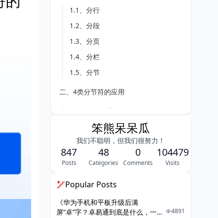
符的
1.1、分行
1.2、分段
1.3、分页
1.4、分栏
1.5、分节
二、4类分节符的应用
2.1、连续分节符
笨熊呆呆瓜
2.2、下一页分节符
我们不聪明，但我们很努力！
2.3、奇数页分节符
847
48
0
104479
2.4、偶数页分节符
Posts
Categories
Comments
Visits
Popular Posts
《华为手机和平板升级后满
4891
屏“卓”字？卓易通到底是什么，一篇