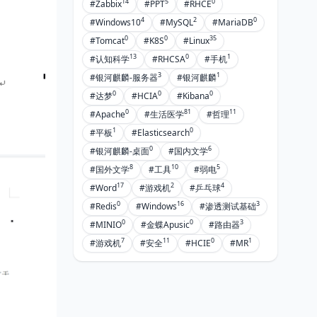
14
5
0
#Zabbix
#PPT
#RHCE
4
2
0
#Windows10
#MySQL
#MariaDB
0
0
35
#Tomcat
#K8S
#Linux
13
0
1
#认知科学
#RHCSA
#手机
3
1
#银河麒麟-服务器
#银河麒麟
0
0
0
#达梦
#HCIA
#Kibana
0
81
11
#Apache
#生活医学
#哲理
1
0
#平板
#Elasticsearch
0
6
#银河麒麟-桌面
#国内文学
8
10
5
#国外文学
#工具
#弱电
17
2
4
#Word
#游戏机
#乒乓球
0
16
3
#Redis
#Windows
#渗透测试基础
0
0
3
#MINIO
#金蝶Apusic
#路由器
7
11
0
1
#游戏机
#安全
#HCIE
#MR