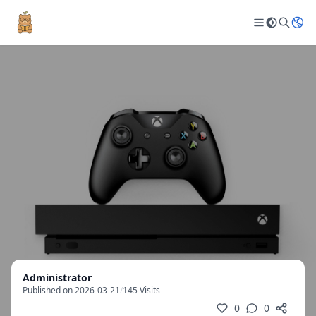
Administrator
Published on 2026-03-21
/
145 Visits
0
0