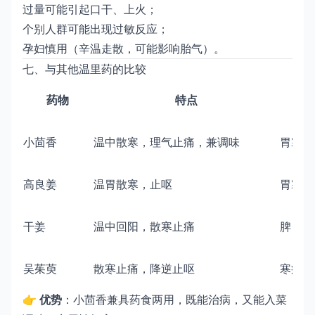
过量可能引起口干、上火；
个别人群可能出现过敏反应；
孕妇慎用（辛温走散，可能影响胎气）。
七、与其他温里药的比较
药物
特点
小茴香
温中散寒，理气止痛，兼调味
胃寒、
高良姜
温胃散寒，止呕
胃寒呕
干姜
温中回阳，散寒止痛
脾胃虚
吴茱萸
散寒止痛，降逆止呕
寒疝、
👉
优势
：小茴香兼具药食两用，既能治病，又能入菜