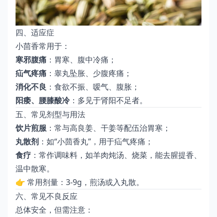
四、适应症
小茴香常用于：
寒邪腹痛
：胃寒、腹中冷痛；
疝气疼痛
：睾丸坠胀、少腹疼痛；
消化不良
：食欲不振、嗳气、腹胀；
阳痿、腰膝酸冷
：多见于肾阳不足者。
五、常见剂型与用法
饮片煎服
：常与高良姜、干姜等配伍治胃寒；
丸散剂
：如“小茴香丸”，用于疝气疼痛；
食疗
：常作调味料，如羊肉炖汤、烧菜，能去腥提香、
温中散寒。
👉 常用剂量：3-9g，煎汤或入丸散。
六、常见不良反应
总体安全，但需注意：