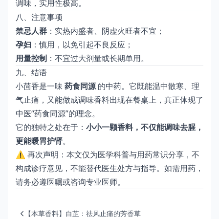
调味，实用性极高。
八、注意事项
禁忌人群
：实热内盛者、阴虚火旺者不宜；
孕妇
：慎用，以免引起不良反应；
用量控制
：不宜过大剂量或长期单用。
九、结语
小茴香是一味
药食同源
的中药。它既能温中散寒、理
气止痛，又能做成调味香料出现在餐桌上，真正体现了
中医“药食同源”的理念。
它的独特之处在于：
小小一颗香料，不仅能调味去腥，
更能暖胃护肾
。
⚠️ 再次声明：本文仅为医学科普与用药常识分享，不
构成诊疗意见，不能替代医生处方与指导。如需用药，
请务必遵医嘱或咨询专业医师。
【本草香料】白芷：祛风止痛的芳香草