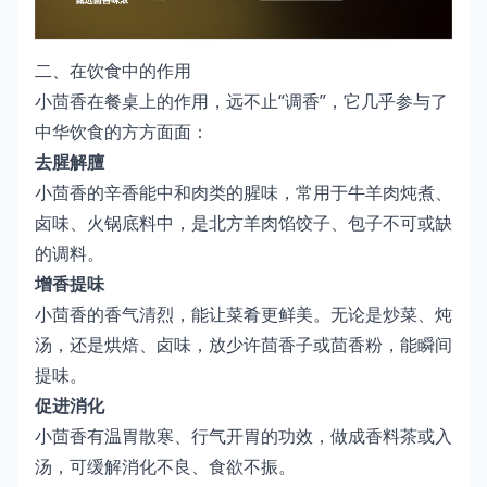
二、在饮食中的作用
小茴香在餐桌上的作用，远不止“调香”，它几乎参与了
中华饮食的方方面面：
去腥解膻
小茴香的辛香能中和肉类的腥味，常用于牛羊肉炖煮、
卤味、火锅底料中，是北方羊肉馅饺子、包子不可或缺
的调料。
增香提味
小茴香的香气清烈，能让菜肴更鲜美。无论是炒菜、炖
汤，还是烘焙、卤味，放少许茴香子或茴香粉，能瞬间
提味。
促进消化
小茴香有温胃散寒、行气开胃的功效，做成香料茶或入
汤，可缓解消化不良、食欲不振。