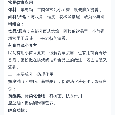
常见饮食应用
馅料
：羊肉馅、牛肉馅常配小茴香，既去膻又提香；
卤料/火锅
：与八角、桂皮、花椒等搭配，成为经典卤
料组合；
饮品/糕点
：在部分西式烘焙、阿拉伯饮品里，小茴香
粉常用于调味，带来独特的清香。
药食同源小食方
民间有用小茴香煮茶，缓解胃寒腹痛；也有用茴香籽炒
香后，磨粉撒在烧烤或油炸食品上的做法，既去油腻又
添香。
三、主要成分与药理作用
挥发油
（茴香脑、茴香酮）：促进消化液分泌，缓解痉
挛；
黄酮类、萜类化合物
：有抗菌、抗炎作用；
脂肪油
：提供润滑和营养。
综合功效
：