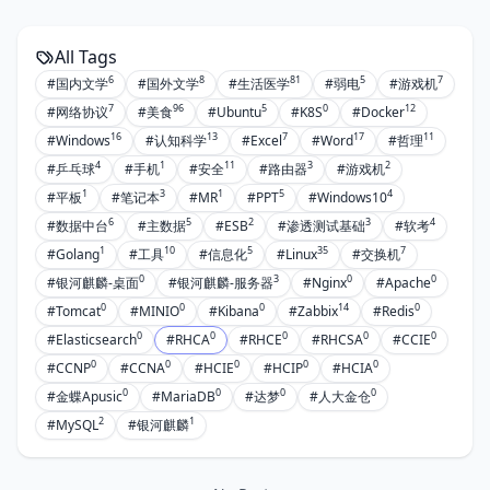
All Tags
6
8
81
5
7
#国内文学
#国外文学
#生活医学
#弱电
#游戏机
7
96
5
0
12
#网络协议
#美食
#Ubuntu
#K8S
#Docker
16
13
7
17
11
#Windows
#认知科学
#Excel
#Word
#哲理
4
1
11
3
2
#乒乓球
#手机
#安全
#路由器
#游戏机
1
3
1
5
4
#平板
#笔记本
#MR
#PPT
#Windows10
6
5
2
3
4
#数据中台
#主数据
#ESB
#渗透测试基础
#软考
1
10
5
35
7
#Golang
#工具
#信息化
#Linux
#交换机
0
3
0
0
#银河麒麟-桌面
#银河麒麟-服务器
#Nginx
#Apache
0
0
0
14
0
#Tomcat
#MINIO
#Kibana
#Zabbix
#Redis
0
0
0
0
0
#Elasticsearch
#RHCA
#RHCE
#RHCSA
#CCIE
0
0
0
0
0
#CCNP
#CCNA
#HCIE
#HCIP
#HCIA
0
0
0
0
#金蝶Apusic
#MariaDB
#达梦
#人大金仓
2
1
#MySQL
#银河麒麟