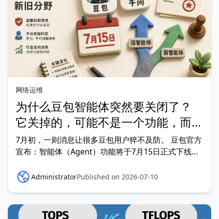
网络运维
为什么豆包智能体突然要关闭了？
它关掉的，可能不是一个功能，而是
整个AI行业的一次集体转向
7月初，一则消息让很多豆包用户猝不及防。 豆包官方
宣布：智能体（Agent）功能将于7月15日正式下线。
更让不少用户难以接受的是： 已创建的智能体将无法
继续使用； 历史聊天数据需要自行备份； 到10月15日
Administrator
Published on 2026-07-10
之后，相关数据将按照隐私政策进行处理，无法再恢
复。 很多用户第一反应都是： 为什么？