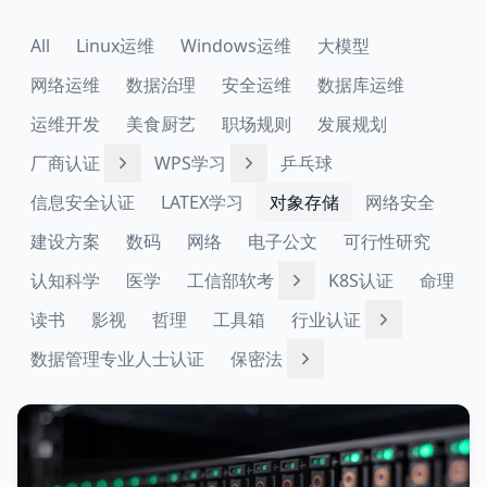
All
Linux运维
Windows运维
大模型
网络运维
数据治理
安全运维
数据库运维
运维开发
美食厨艺
职场规则
发展规划
厂商认证
WPS学习
乒乓球
信息安全认证
LATEX学习
对象存储
网络安全
建设方案
数码
网络
电子公文
可行性研究
认知科学
医学
工信部软考
K8S认证
命理
读书
影视
哲理
工具箱
行业认证
数据管理专业人士认证
保密法