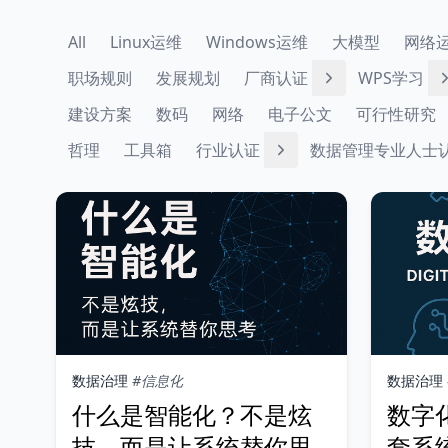
All
Linux运维
Windows运维
大模型
网络
职场规则
发展规划
厂商认证
WPS学习
建设方案
数码
网络
电子公文
可行性研究
哲理
工具箱
行业认证
数据管理专业人士
数据治理
#信息化
数据治理
什么是智能化？不是炫
数字
技，而是让系统替你思
套系