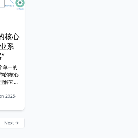
的核心
企业系
”
个单一的
作的核心
理解它
掌握如何
on 2025-
企业集成
要了解服
ESB 项
下问题：
Next
 性能瓶