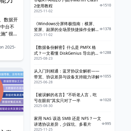
1510
2使用教程
2025-11-02
、数据开
《Windows分屏终极指南：横屏、
：中台不
1378
竖屏、副屏的全场景快捷操作全解
施” 很多
2025-11-02
析》
，常常误
on 2025-
【数据备份解密】什么是 PMFX 格
大数据平台
1288
式？一文看懂 DiskGenius 导出的整
事实上，真正
2025-08-23
机系统镜像
台，而是
像“数据界
从入门到精通：蓝牙协议全解析——
1055
带宽、协议差异与设备支持能力详解
2025-06-28
【被误解的名言】“不听老人言，吃
1020
亏在眼前”其实只对了一半
2025-08-30
家用 NAS 该选 SMB 还是 NFS？一文
995
讲透协议差异，少踩坑、多看片
2025-11-25