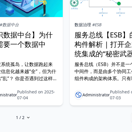
#数据中台
数据治理
#ESB
识数据中台】为什
服务总线【ESB】
需要一个数据中
构件解析 | 打开
统集成的“秘密武器
破系统孤岛，让数据跑起来
服务总线（ESB）并不是一
信息化越来越“全”，但为什
中间件，而是由多个协同工
“乱”？ 你是否遇到过这样的
组件构成的架构体系。只有
OA系统上员工离职了，项目
的“积木式”构件，才能真正
Published on 2025-
Published 
统却还能继续指派任务给
搭建灵活、稳定、高可用的
nistrator
Administrator
07-04
07-03
平台。 一、引言：为什么
务总线的构件？ 在实际落地 
目的过程中，企业常面临以
功能堆叠混乱，逻辑不清晰
颈