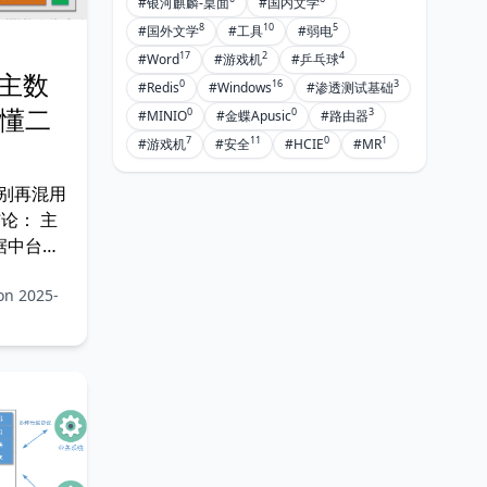
#银河麒麟-桌面
#国内文学
8
10
5
#国外文学
#工具
#弱电
17
2
4
#Word
#游戏机
#乒乓球
主数
0
16
3
#Redis
#Windows
#渗透测试基础
读懂二
0
0
3
#MINIO
#金蝶Apusic
#路由器
7
11
0
1
#游戏机
#安全
#HCIE
#MR
别再混用
论： 主
据中台
据中台
on 2025-
信息化一上
连主数据
高速公
”都没有。
个问题：