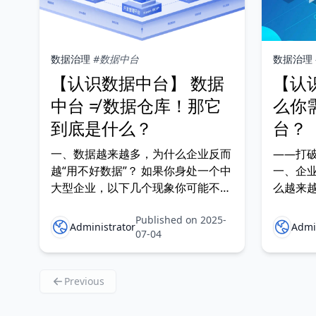
数据治理
#数据中台
数据治理
【认识数据中台】 数据
【认
中台 ≠ 数据仓库！那它
么你
到底是什么？
台？
一、数据越来越多，为什么企业反而
——打
越“用不好数据”？ 如果你身处一个中
一、企业
大型企业，以下几个现象你可能不陌
么越来越
生： 开会时，财务部门说利润增长
场景： 
Published on 2025-
了8%，市场部却说只增长了3%。
管理系
Administrator
Admi
07-04
Previous