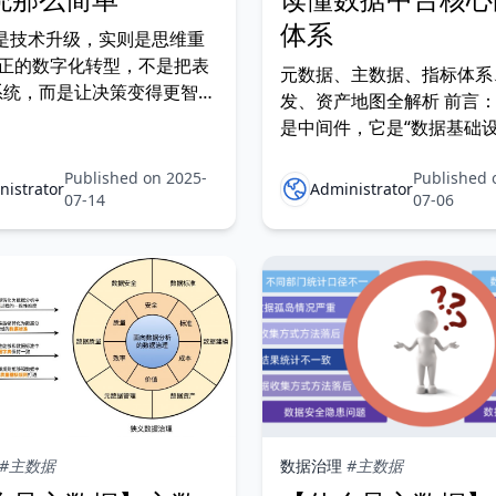
体系
为是技术升级，实则是思维重
真正的数字化转型，不是把表
元数据、主数据、指标体系
系统，而是让决策变得更智
发、资产地图全解析 前言
组织变得更灵活、让业务变得
是中间件，它是“数据基础设
力。 一、背景：数字化转
企业在推进数据中台建设时
在必行？ 企业为什么要数
Published on 2025-
Published 
以为： “数据中台 = 一套
nistrator
Administrator
？不是“想变”，而是“不得不
07-14
07-06
+ ETL工具 + BI报表” 但
的数据中台，不止是技术平
一套完整的“能力体系”，它
的城市基础建设
#主数据
数据治理
#主数据