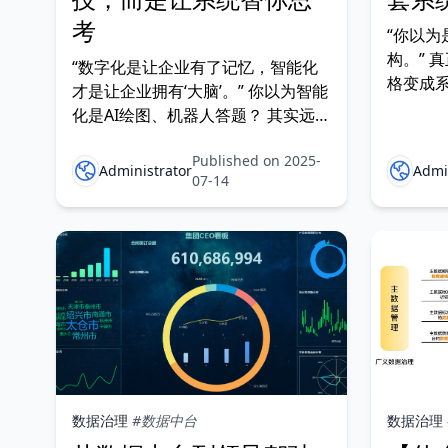
考
“你以
构。” 
“数字化是让企业有了记忆，智能化
格变成
才是让企业拥有‘大脑’。” 你以为智能
慧、让
化是AI绘图、机器人答题？ 其实远
更有穿透
不止如此。真正的“智能化”，关乎未
型为何势
Published on 2025-
来企业的竞争核心、决策机制与组织
Administrator
Admi
字化转型
07-14
形态的颠覆式升级。
变”。
数据治理
#数据中台
数据治理