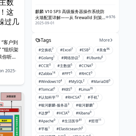
主数
！这
麒麟 V10 SP3 高级服务器操作系统防
976
火墙配置详解——从 firewalld 到策
躲过几
2025-09-01
略落地的最佳实践
Tags
More
 “客户到
 “组织架
7
7
2
96
#交换机
#Excel
#ESB
#美食
果你听过
1
7
6
#Golang
#网络协议
#Ubuntu
数据混
0
5
0
#CCIE
#主数据
#CCNA
on 2025-
主数据混
14
5
0
#Zabbix
#PPT
#RHCE
ta）是企
4
2
0
#Windows10
#MySQL
#MariaDB
、产品、
0
0
35
#Tomcat
#K8S
#Linux
果主数据
13
0
1
#认知科学
#RHCSA
#手机
3
1
#银河麒麟-服务器
#银河麒麟
0
0
0
#达梦
#HCIA
#Kibana
0
81
11
#Apache
#生活医学
#哲理
1
0
#平板
#Elasticsearch
0
6