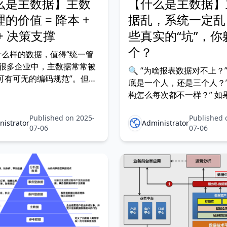
么是主数据】主数
【什么是主数据】
的价值 = 降本 +
据乱，系统一定乱
+ 决策支撑
些真实的“坑”，你
个？
什么样的数据，值得“统一管
在很多企业中，主数据常常被
🔍 “为啥报表数据对不上？”
可有可无的编码规范”。但现
底是一个人，还是三个人？”
 企业间系统无法互通，
构怎么每次都不一样？” 如
问题都出在主数据。 流程重
这些抱怨，那你已经被“主
限混乱、数据打架，根源还是
Published on 2025-
Published 
乱”狠狠坑过了。 什么是“
nistrator
Administrator
管好。 主数据的价值，绝
07-06
07-06
乱”？ 主数据（Master Da
“数据好看一点”，它直接作
业的“底座数据”，比如客户
✅ 成本控制 ✅ 流程提效 ✅
员工、组织、供应商等。如
乱，就像房子地基