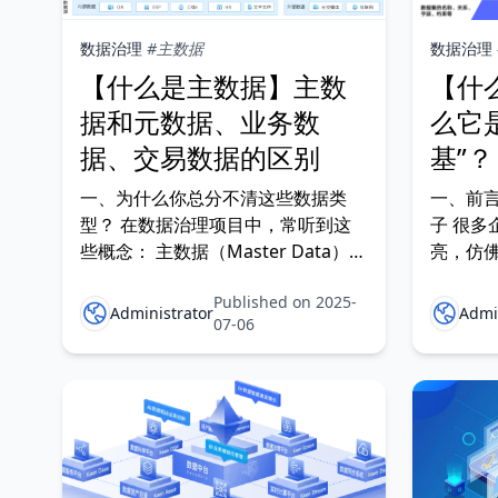
数据治理
#主数据
数据治理
【什么是主数据】主数
【什
据和元数据、业务数
么它
据、交易数据的区别
基”？
一、为什么你总分不清这些数据类
一、前
型？ 在数据治理项目中，常听到这
子 很多
些概念： 主数据（Master Data）
亮，仿
元数据（Metadata） 交易数据
统问题
Published on 2025-
（Transactional Data） 业务数据
真正落
Administrator
Admi
07-06
（Business Data） 但很多人常常混
没有一个
为一谈，甚至在搭建数据中台、做数
基”—
据资产分类时，分错了类，导致：
中台体系
据（Mas