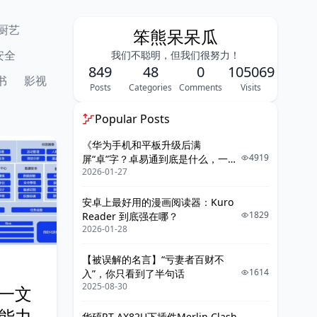
厨艺
笨熊呆呆瓜
安全
我们不聪明，但我们很努力！
849
48
0
105069
书
影视
Posts
Categories
Comments
Visits
Popular Posts
《华为手机和平板升级后满
4919
屏“卓”字？卓易通到底是什么，一篇
2026-01-27
给你讲明白》
安卓上最好用的漫画阅读器：Kuro
1829
Reader 到底强在哪？
2026-01-28
【被误解的名言】“亏妻者百财不
1614
入”，你只看到了半句话
2025-08-30
一文
能力
华硕RT-AX82U下插件Merlin Clash