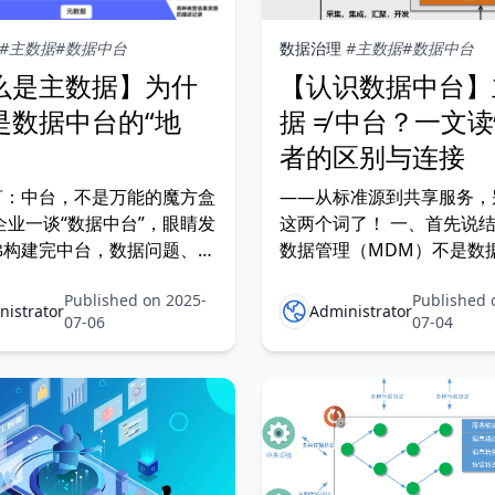
#主数据
#数据中台
数据治理
#主数据
#数据中台
么是主数据】为什
【认识数据中台】
是数据中台的“地
据 ≠ 中台？一文
者的区别与连接
言：中台，不是万能的魔方盒
——从标准源到共享服务，
企业一谈“数据中台”，眼睛发
这两个词了！ 一、首先说结
佛构建完中台，数据问题、系
数据管理（MDM）不是数
、管理问题就能一劳永逸。但
（DMP），但主数据是数
Published on 2025-
Published 
地中台的过程中，你会发现：
的“根”。 为什么很多单位
nistrator
Administrator
07-06
07-04
稳定、统一的“数据地
来就喊“上中台”，最后发现
—你根本构建不了一个可靠的
都没有建好？ 因为你想建“
。 而这个地基，正是 主数
路”，却连“路牌和地址系统
ter Data）。
今天我们就拆开来讲清楚两