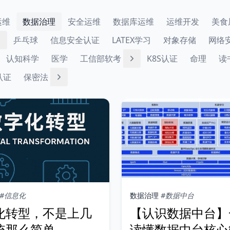
运维
数据治理
安全运维
数据库运维
运维开发
美食
乒乓球
信息安全认证
LATEX学习
对象存储
网络
认知科学
医学
工信部软考
K8S认证
命理
读
认证
保密法
#信息化
数据治理
#数据中台
化转型，不是上几
【认识数据中台】
统那么简单
读懂数据中台核心