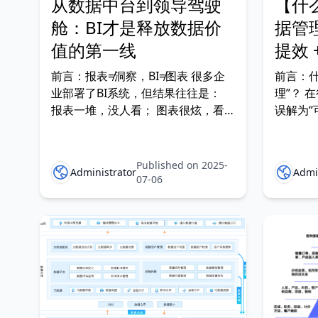
从数据中台到领导驾驶
【什
舱：BI才是释放数据价
据管理
值的第一线
提效 
前言：报表≠洞察，BI≠图表 很多企
前言：
业部署了BI系统，但结果往往是：
理”？ 
报表一堆，没人看； 图表很炫，看
误解为“
不懂； 要的数据没有，有的数据不
实是——
信； 领导问一句，“这个数怎么来
99%的
的？”就全场沉默。 这不是BI不重
复、权
Published on 2025-
Administrator
Admi
要，而是你不理解BI真正的定位与价
主数据没
07-06
值： BI不是做图，而是让数据“说人
不仅仅是
话”； BI不是做报表，而是帮
用于： 